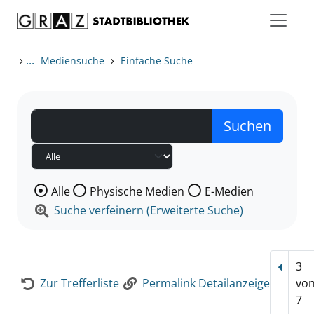
Zum Inhalt springen
Zur Detailanzeige springen
›
...
›
Mediensuche
Einfache Suche
Wählen Sie die Medienart nach der Sie suchen wollen
Alle
Physische Medien
E-Medien
Suche verfeinern (Erweiterte Suche)
3
Vorhe
Zur Trefferliste
Permalink Detailanzeige
vo
7