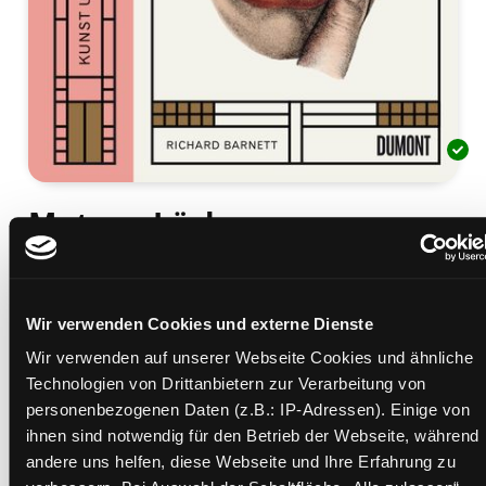
Mut zur Lücke
Kunst und Geschichte der Zahnheilkunde
Mediengruppe:
Sachbuch
Verfasser:
Suche nach diesem Verfasser
Barnett, Richard
Wir verwenden Cookies und externe Dienste
Beschreibung ein-/ausblenden
Wir verwenden auf unserer Webseite Cookies und ähnliche
Technologien von Drittanbietern zur Verarbeitung von
Mehr Informationen ein-/ausblenden
personenbezogenen Daten (z.B.: IP-Adressen). Einige von
ihnen sind notwendig für den Betrieb der Webseite, während
andere uns helfen, diese Webseite und Ihre Erfahrung zu