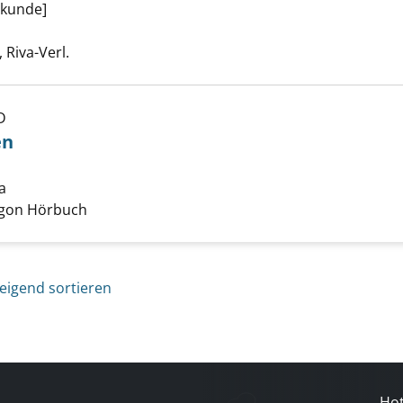
lkunde]
uche nach diesem Verfasser
Riva-Verl.
D
el alles Guten anzeigen
en
a
Suche nach diesem Verfasser
Argon Hörbuch
eigend sortieren
Hot