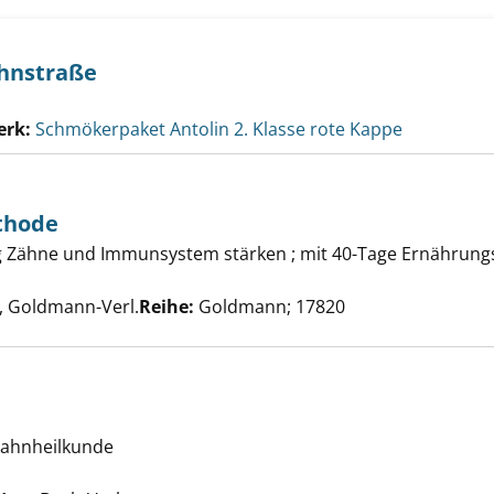
ahnstraße
erk:
Schmökerpaket Antolin 2. Klasse rote Kappe
thode
n-gesund-Methode anzeigen
ng Zähne und Immunsystem stärken ; mit 40-Tage Ernährung
 nach diesem Verfasser
 Goldmann-Verl.
Reihe:
Goldmann; 17820
Lücke anzeigen
Zahnheilkunde
Suche nach diesem Verfasser