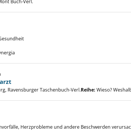
Mont Buch-Verl.
 Gesundheit
phie anzeigen
Suche nach diesem Verfasser
Synergia
h
arzt
t zum Zahnarzt anzeigen
er
rg, Ravensburger Taschenbuch-Verl.
Reihe:
Wieso? Weshalb
 anzeigen
orfälle, Herzprobleme und andere Beschwerden verursache