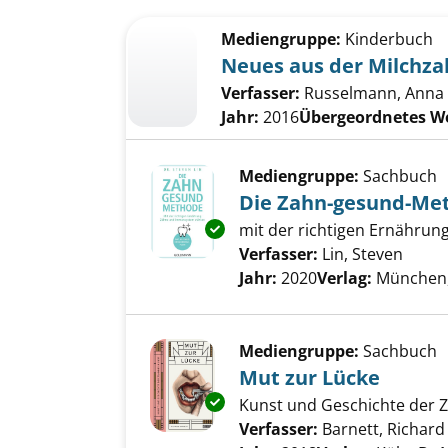
Suchergebnis
Zu den Suchfiltern springen
Mediengruppe:
Kinderbuch
Neues aus der Milchz
Verfasser:
Russelmann, Anna
Jahr:
2016
Übergeordnetes W
Mediengruppe:
Sachbuch
Die Zahn-gesund-Me
Exemplar-Details von Die Zah
mit der richtigen Ernähru
Verfasser:
Lin, Steven
Suche
Jahr:
2020
Verlag:
München,
Mediengruppe:
Sachbuch
Mut zur Lücke
Exemplar-Details von Mut zur 
Kunst und Geschichte der 
Verfasser:
Barnett, Richard