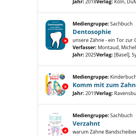
Jahr:
2018
Verlag:
Köln, Du
Mediengruppe:
Sachbuch
Dentosophie
unsere Zähne - ein Tor zur
Exemplar-Details von Dentoso
Verfasser:
Montaud, Michel
Jahr:
2025
Verlag:
[Basel], 
Mediengruppe:
Kinderbuc
Komm mit zum Zahn
Exemplar-Details von Komm mi
Suche nach diesem Verfass
Jahr:
2019
Verlag:
Ravensbu
Mediengruppe:
Sachbuch
Verzahnt
Exemplar-Details von Verzahnt
warum Zähne Bandscheibenv