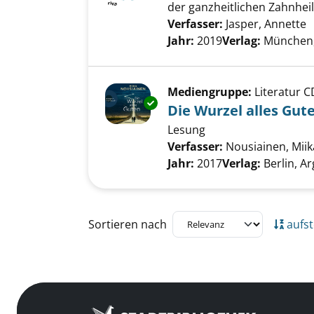
der ganzheitlichen Zahnhei
Verfasser:
Jasper, Annette
S
Jahr:
2019
Verlag:
München, 
Mediengruppe:
Literatur C
Exemplar-Details von Die Wurz
Die Wurzel alles Gut
Lesung
Verfasser:
Nousiainen, Miik
Jahr:
2017
Verlag:
Berlin, 
Zu den Suchfiltern springen
Sortieren nach
aufst