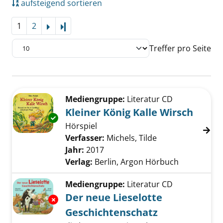
aufsteigend sortieren
1
2
Letzte Seite
Treffer pro Seite
Suchergebnis
Zu den Suchfiltern springen
Mediengruppe:
Literatur CD
Kleiner König Kalle Wirsch
Exemplar-Details von Kleiner König Kalle Wir
Hörspiel
Verfasser:
Michels, Tilde
Suche nach diese
Jahr:
2017
Verlag:
Berlin, Argon Hörbuch
Mediengruppe:
Literatur CD
Der neue Lieselotte
Exemplar-Details von Der neue Lieselotte Ge
Geschichtenschatz