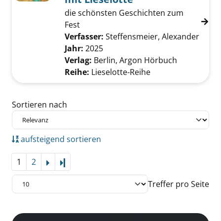
die schönsten Geschichten zum
Fest
Verfasser:
Steffensmeier, Alexander
Suche
Jahr:
2025
Verlag:
Berlin, Argon Hörbuch
Reihe:
Lieselotte-Reihe
Zu den Suchfiltern springen
Sortieren nach
aufsteigend sortieren
1
2
Letzte Seite
Treffer pro Seite