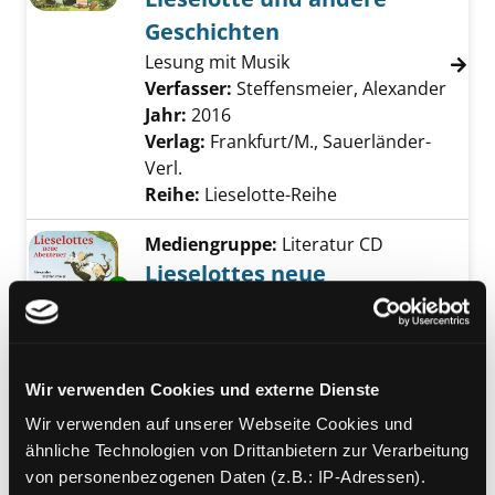
Geschichten
Lesung mit Musik
Verfasser:
Steffensmeier, Alexander
Suche
Jahr:
2016
Verlag:
Frankfurt/M., Sauerländer-
Verl.
Reihe:
Lieselotte-Reihe
Mediengruppe:
Literatur CD
Lieselottes neue
Exemplar-Details von Lieselottes neue Abent
Abenteuer
Lesung
Verfasser:
Steffensmeier, Alexander
Suche
Jahr:
2012
Wir verwenden Cookies und externe Dienste
Verlag:
Frankfurt/M., Sauerländer
Wir verwenden auf unserer Webseite Cookies und
Reihe:
Lieselotte-Reihe
ähnliche Technologien von Drittanbietern zur Verarbeitung
von personenbezogenen Daten (z.B.: IP-Adressen).
Mediengruppe:
Literatur CD