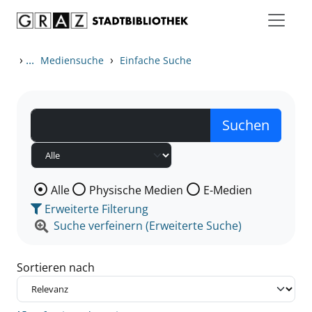
Zum Inhalt springen
Zu den Suchfiltern springen
Zur Trefferliste springen
›
...
›
Mediensuche
Einfache Suche
Wählen Sie die Medienart nach der Sie suchen wollen
Alle
Physische Medien
E-Medien
Erweiterte Filterung
Suche verfeinern (Erweiterte Suche)
Sortieren nach