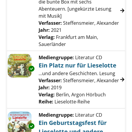
die bunte Box mit sechs
Abenteuern. [ungekürzte Lesung
mit Musik]
Verfasser:
Steffensmeier, Alexander
Suche
Jahr:
2021
Verlag:
Frankfurt am Main,
Sauerländer
Mediengruppe:
Literatur CD
Ein Platz nur für Lieselotte
Exemplar-Details von Ein Platz nur für Liesel
...und andere Geschichten. Lesung
Verfasser:
Steffensmeier, Alexander
Suche
Jahr:
2019
Verlag:
Berlin, Argon Hörbuch
Reihe:
Lieselotte-Reihe
Mediengruppe:
Literatur CD
Ein Geburtstagsfest für
Exemplar-Details von Ein Geburtstagsfest fü
Lieselotte und andere