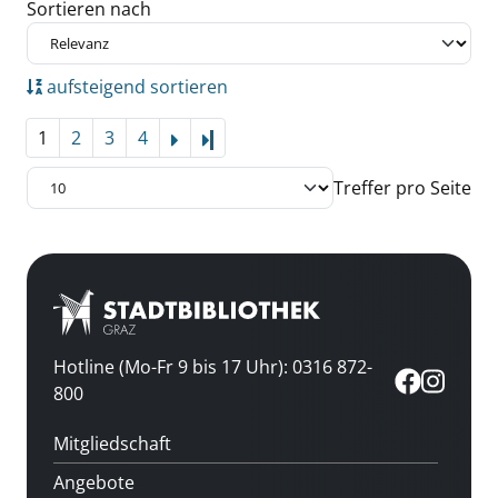
Zu den Suchfiltern springen
Sortieren nach
aufsteigend sortieren
1
2
3
4
Letzte Seite
Treffer pro Seite
Hotline (Mo-Fr 9 bis 17 Uhr): 0316 872-
800
Mitgliedschaft
Angebote