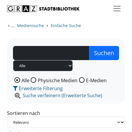
Zum Inhalt springen
Zu den Suchfiltern springen
Zur Trefferliste springen
›
...
›
Mediensuche
Einfache Suche
Wählen Sie die Medienart nach der Sie suchen wollen
Alle
Physische Medien
E-Medien
Erweiterte Filterung
Suche verfeinern (Erweiterte Suche)
Sortieren nach