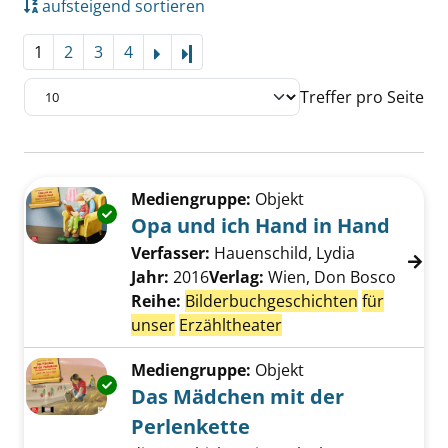
aufsteigend sortieren
1
2
3
4
Letzte Seite
Treffer pro Seite
Suchergebnis
Zu den Suchfiltern springen
Mediengruppe:
Objekt
Exemplar-Details von Opa und ich Hand in H
Opa und ich Hand in Hand
Verfasser:
Hauenschild, Lydia
Suche nach 
Jahr:
2016
Verlag:
Wien, Don Bosco
Reihe:
Bilderbuchgeschichten
für
unser
Erzähltheater
Mediengruppe:
Objekt
Exemplar-Details von Das Mädchen mit der P
Das Mädchen mit der
Perlenkette