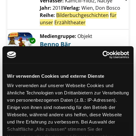
Verfasser:
Kamcili-Yildiz, Naciye
Suche nac
Jahr:
2018
Verlag:
Wien, Don Bosco
Reihe:
Bilderbuchgeschichten
für
unser
Erzähltheater
Mediengruppe:
Objekt
Exemplar-Details von Benno Bär anzeigen
Benno Bär
Verfasser:
Brandt, Susanne
Suche nach di
Jahr:
2021
Verlag:
Wien, Don Bosco
Reihe:
Bilderbuchgeschichten
für
unser
Erzähltheater
Wir verwenden Cookies und externe Dienste
Wir verwenden auf unserer Webseite Cookies und
Mediengruppe:
Objekt
Exemplar-Details von Die Schule ist ein groß
ähnliche Technologien von Drittanbietern zur Verarbeitung
Die Schule ist ein großes
von personenbezogenen Daten (z.B.: IP-Adressen).
Haus
Einige von ihnen sind notwendig für den Betrieb der
Verfasser:
Hauenschild, Lydia
Suche nach 
Webseite, während andere uns helfen, diese Webseite
Jahr:
2018
Verlag:
Wien, Don Bosco
und Ihre Erfahrung zu verbessern. Bei Auswahl der
Reihe:
Bilderbuchgeschichten
für
Schaltfläche „Alle zulassen“ stimmen Sie der
unser
Erzähltheater