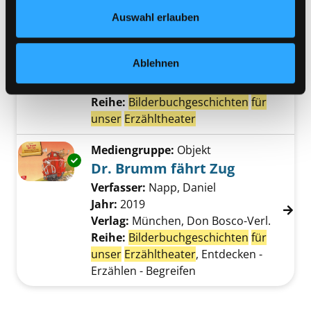
Datenschutzerklärung
und in unserem
Impressum
.
Mediengruppe:
Objekt
Auswahl erlauben
Exemplar-Details von Da drüben sitzt ein Os
Da drüben sitzt ein
Osterhas
Ablehnen
Verfasser:
Fell, Helga
Suche nach diesem V
Jahr:
2021
Verlag:
Wien, Don Bosco
Reihe:
Bilderbuchgeschichten
für
unser
Erzähltheater
Mediengruppe:
Objekt
Exemplar-Details von Dr. Brumm fährt Zug a
Dr. Brumm fährt Zug
Verfasser:
Napp, Daniel
Suche nach diese
Jahr:
2019
Verlag:
München, Don Bosco-Verl.
Reihe:
Bilderbuchgeschichten
für
unser
Erzähltheater
, Entdecken -
Erzählen - Begreifen