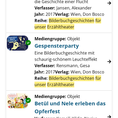
die Geschichte einer Flucht
Verfasser:
Jansen, Alexander
Suche nach d
Jahr:
2017
Verlag:
Wien, Don Bosco
Reihe:
Bilderbuchgeschichten
für
unser
Erzähltheater
Mediengruppe:
Objekt
Exemplar-Details von Gespensterparty anzei
Gespensterparty
Eine Bilderbuchgeschichte mit
schaurig-schönem Leuchteffekt
Verfasser:
Rensmann, Gesa
Suche nach di
Jahr:
2017
Verlag:
Wien, Don Bosco
Reihe:
Bilderbuchgeschichten
für
unser
Erzähltheater
Mediengruppe:
Objekt
Exemplar-Details von Betül und Nele erleben
Betül und Nele erleben das
Opferfest