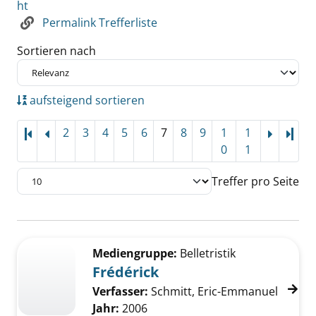
ht
Permalink Trefferliste
Sortieren nach
aufsteigend sortieren
2
3
4
5
6
7
8
9
1
1
Letz
0
1
Treffer pro Seite
Suchergebnis
Zu den Suchfiltern springen
Mediengruppe:
Belletristik
Frédérick
Verfasser:
Schmitt, Eric-Emmanuel
Jahr:
2006