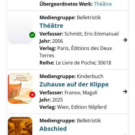
Übergeordnetes Werk:
Théâtre
Mediengruppe:
Belletristik
Théâtre
Verfasser:
Schmitt, Eric-Emmanuel
Suche 
Exemplar-Details von Théâtre anzeigen
Jahr:
2006
Verlag:
Paris, Éditions des Deux
Terres
Reihe:
Le Livre de Poche; 30618
Mediengruppe:
Kinderbuch
Zuhause auf der Klippe
Verfasser:
Franov, Magali
Suche nach dies
Exemplar-Details von Zuhause auf der Klippe
Jahr:
2025
Verlag:
Wien, Edition Nilpferd
Mediengruppe:
Belletristik
Abschied