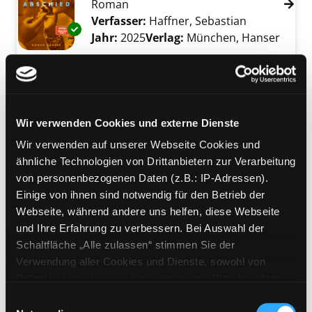
Roman
Verfasser:
Haffner, Sebastian
Suche nach 
Exemplar-Details von Abschied anzeigen
Jahr:
2025
Verlag:
München, Hanser
Mediengruppe:
Kinderbuch
Der alte Eiswagen will
zurück zur azurblauen
Exemplar-Details von Der alte Eiswagen will 
Wir verwenden Cookies und externe Dienste
Küste
Wir verwenden auf unserer Webseite Cookies und
Verfasser:
Treml, Eva
;
Frei,
ähnliche Technologien von Drittanbietern zur Verarbeitung
Christoph
Suche nach diesem Verfasser
von personenbezogenen Daten (z.B.: IP-Adressen).
Jahr:
2025
Verlag:
Glarus, Baeschlin
Einige von ihnen sind notwendig für den Betrieb der
Webseite, während andere uns helfen, diese Webseite
Mediengruppe:
Belletristik
und Ihre Erfahrung zu verbessern. Bei Auswahl der
Die geheime Sehnsucht der
Schaltfläche „Alle zulassen“ stimmen Sie der
Bücher
Verwendung aller Cookies und Dienste, sowohl von
Roman
Drittanbietern als auch den eigenen, zu. Bitte beachten
Exemplar-Details von Die geheime Sehnsucht
Verfasser:
George, Nina
Suche nach diese
Sie, dass bei Verwendung von Diensten und Setzen von
Einwilligungsauswahl
Jahr:
2025
Verlag:
München, Knaur
Cookies von Drittanbietern, eine Verarbeitung in