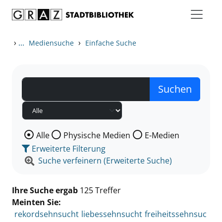
Zum Inhalt springen
Zu den Suchfiltern springen
Zur Trefferliste springen
›
...
›
Mediensuche
Einfache Suche
Wählen Sie die Medienart nach der Sie suchen wollen
Alle
Physische Medien
E-Medien
Erweiterte Filterung
Suche verfeinern (Erweiterte Suche)
Ihre Suche ergab
125 Treffer
Meinten Sie:
rekordsehnsucht
liebessehnsucht
freiheitssehnsuc