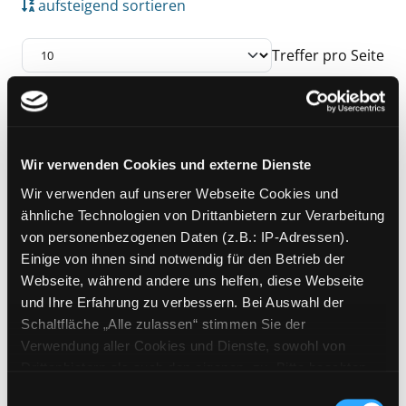
aufsteigend sortieren
Treffer pro Seite
Suchergebnis
Zu den Suchfiltern springen
Mediengruppe:
Kinderbuch
Wir verwenden Cookies und externe Dienste
Ritter, Räuber und Spione
Wir verwenden auf unserer Webseite Cookies und
Kinderquiz
ähnliche Technologien von Drittanbietern zur Verarbeitung
Jahr:
2001
von personenbezogenen Daten (z.B.: IP-Adressen).
Übergeordnetes Werk:
Die kleine
Einige von ihnen sind notwendig für den Betrieb der
Räuberkiste
Webseite, während andere uns helfen, diese Webseite
und Ihre Erfahrung zu verbessern. Bei Auswahl der
Zu den Suchfiltern springen
Sortieren nach
Schaltfläche „Alle zulassen“ stimmen Sie der
Verwendung aller Cookies und Dienste, sowohl von
Drittanbietern als auch den eigenen, zu. Bitte beachten
aufsteigend sortieren
Sie, dass bei Verwendung von Diensten und Setzen von
Einwilligungsauswahl