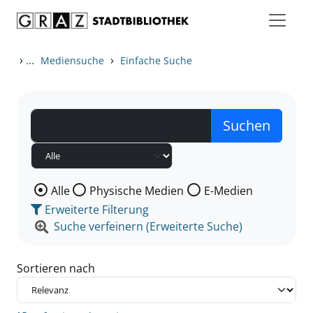
Zum Inhalt springen
Zu den Suchfiltern springen
Zur Trefferliste springen
›
...
›
Mediensuche
Einfache Suche
Wählen Sie die Medienart nach der Sie suchen wollen
Alle
Physische Medien
E-Medien
Erweiterte Filterung
Suche verfeinern (Erweiterte Suche)
Sortieren nach