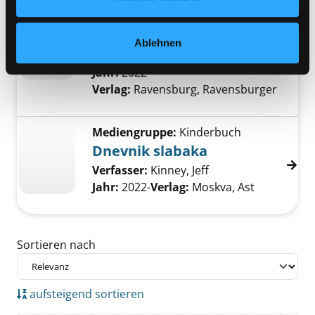
Mediengruppe:
Kinderbuch
Sikander gegen die Götter
Ablehnen
Verfasser:
Chadda, Sarwat
Jahr:
2022-
Verlag:
Ravensburg, Ravensburger
Mediengruppe:
Kinderbuch
Dnevnik slabaka
Verfasser:
Kinney, Jeff
Jahr:
2022-
Verlag:
Moskva, Ast
Zu den Suchfiltern springen
Sortieren nach
aufsteigend sortieren