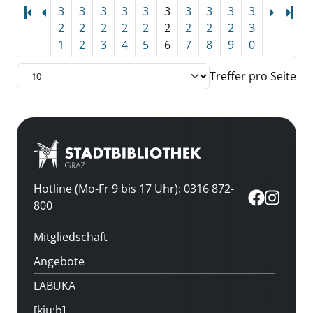
3
3
3
3
3
3
3
3
3
3
Let
2
2
2
2
2
2
2
2
2
3
1
2
3
4
5
6
7
8
9
0
Treffer pro Seite
Hotline (Mo-Fr 9 bis 17 Uhr): 0316 872-
800
Mitgliedschaft
Angebote
LABUKA
[kju:b]