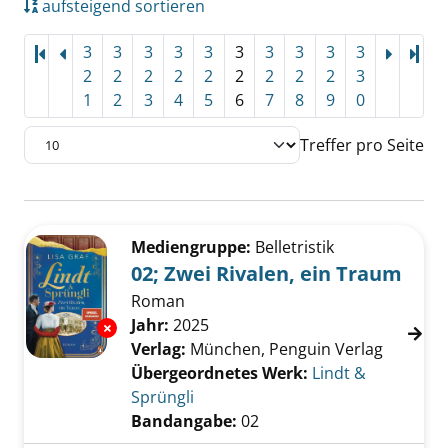
aufsteigend sortieren
3
3
3
3
3
3
3
3
3
3
Let
2
2
2
2
2
2
2
2
2
3
1
2
3
4
5
6
7
8
9
0
Treffer pro Seite
Suchergebnis
Zu den Suchfiltern springen
Mediengruppe:
Belletristik
02; Zwei Rivalen, ein Traum
Roman
Suche nach diesem Verfasser
Jahr:
2025
Exemplar-Details von 02; Zwei Rivalen, ein T
Verlag:
München, Penguin Verlag
Übergeordnetes Werk:
Lindt &
Sprüngli
Bandangabe:
02