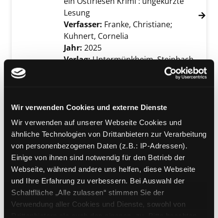
ein Ostfriesen Krimi : ungekürzte
Lesung
Verfasser:
Franke, Christiane
;
Kuhnert, Cornelia
Suche nach diesem Verf
Jahr:
2025
Verlag:
Untermünkheim, Steinbach
Sprechende Bücher
Mediengruppe:
Kinderbuch
19; Hot mess
Wir verwenden Cookies und externe Dienste
Suche nach diesem Verfasser
Jahr:
2025
Verlag:
London, Puffin
Exemplar-Details von 19; Hot mess anzeigen
Wir verwenden auf unserer Webseite Cookies und
Übergeordnetes Werk:
Diary of a
ähnliche Technologien von Drittanbietern zur Verarbeitung
wimpy kid
von personenbezogenen Daten (z.B.: IP-Adressen).
Bandangabe:
19
Einige von ihnen sind notwendig für den Betrieb der
Webseite, während andere uns helfen, diese Webseite
Mediengruppe:
Kinderbuch
und Ihre Erfahrung zu verbessern. Bei Auswahl der
The improbable tales of
Schaltfläche „Alle zulassen“ stimmen Sie der
Baskerville Hall
Verwendung aller Cookies und Dienste, sowohl von
Verfasser:
Standish, Ali
Drittanbietern als auch den eigenen, zu. Bitte beachten