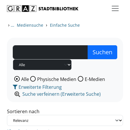
Zum Inhalt springen
Zu den Suchfiltern springen
Zur Trefferliste springen
›
...
›
Mediensuche
Einfache Suche
Wählen Sie die Medienart nach der Sie suchen wollen
Alle
Physische Medien
E-Medien
Erweiterte Filterung
Suche verfeinern (Erweiterte Suche)
Sortieren nach