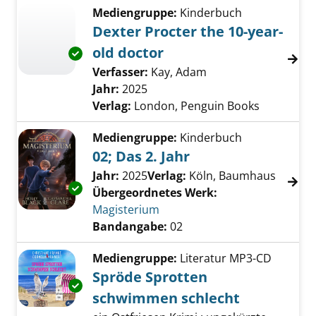
Mediengruppe:
Kinderbuch
Dexter Procter the 10-year-
old doctor
Exemplar-Details von Dexter Procter the 10-
Verfasser:
Kay, Adam
Suche nach diesem 
Jahr:
2025
Verlag:
London, Penguin Books
Mediengruppe:
Kinderbuch
02; Das 2. Jahr
Suche nach diesem Verfasser
Jahr:
2025
Verlag:
Köln, Baumhaus
Exemplar-Details von 02; Das 2. Jahr anzeige
Übergeordnetes Werk:
Magisterium
Bandangabe:
02
Mediengruppe:
Literatur MP3-CD
Spröde Sprotten
Exemplar-Details von Spröde Sprotten schw
schwimmen schlecht