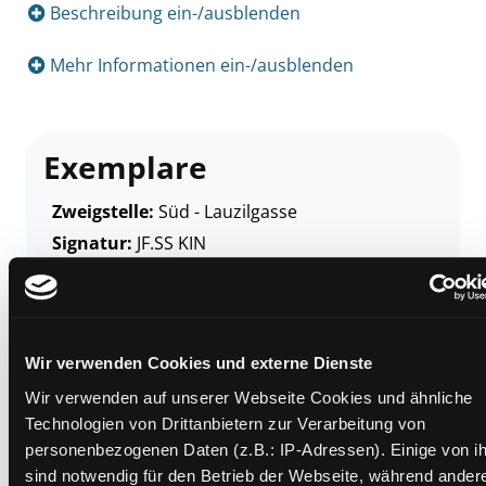
Beschreibung ein-/ausblenden
Mehr Informationen ein-/ausblenden
Exemplare
Zweigstelle:
Süd - Lauzilgasse
Signatur:
JF.SS KIN
Standort 2:
Ausleihe
Status:
Verfügbar
Vorbestellungen:
0
Wir verwenden Cookies und externe Dienste
Mediengruppe:
Kinderbuch
Wir verwenden auf unserer Webseite Cookies und ähnliche
Frist:
Technologien von Drittanbietern zur Verarbeitung von
Barcode:
2307SB02944
personenbezogenen Daten (z.B.: IP-Adressen). Einige von i
Standort 3:
sind notwendig für den Betrieb der Webseite, während ander