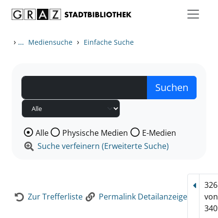
Zum Inhalt springen
Zur Detailanzeige springen
›
...
›
Mediensuche
Einfache Suche
Wählen Sie die Medienart nach der Sie suchen wollen
Alle
Physische Medien
E-Medien
Suche verfeinern (Erweiterte Suche)
326
Vorhe
Zur Trefferliste
Permalink Detailanzeige
vo
340