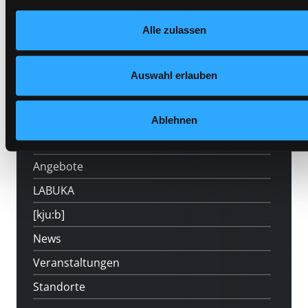
Datenschutzerklärung
und in unserem
Impressum
.
Alle zulassen
Auswahl erlauben
Hotline (Mo-Fr 9 bis 17 Uhr): 0316 872-
800
Ablehnen
Mitgliedschaft
Angebote
LABUKA
[kju:b]
News
Veranstaltungen
Standorte