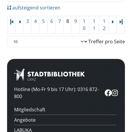
aufsteigend sortieren
3
4
5
6
7
8
9
1
1
1
Letz
0
1
2
Treffer pro Seite
Hotline (Mo-Fr 9 bis 17 Uhr): 0316 872-
800
Mitgliedschaft
Angebote
LABUKA