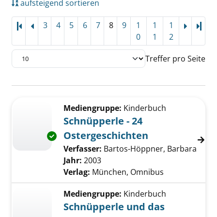
aufsteigend sortieren
3
4
5
6
7
8
9
1
1
1
Letz
0
1
2
Treffer pro Seite
Suchergebnis
Zu den Suchfiltern springen
Mediengruppe:
Kinderbuch
Schnüpperle - 24
Ostergeschichten
Exemplar-Details von Schnüpperle - 24 Oster
Verfasser:
Bartos-Höppner, Barbara
Suche
Jahr:
2003
Verlag:
München, Omnibus
Mediengruppe:
Kinderbuch
Schnüpperle und das