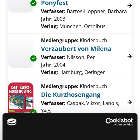
Ponyfest
Exemplar-Details von Schnüpperle und das P
Verfasser:
Bartos-Höppner, Barbara
Suche
Jahr:
2003
Verlag:
München, Omnibus
Mediengruppe:
Kinderbuch
Verzaubert von Milena
Verfasser:
Nilsson, Per
Suche nach diesem
Exemplar-Details von Verzaubert von Milena
Jahr:
2004
Verlag:
Hamburg, Oetinger
Mediengruppe:
Kinderbuch
Die Kurzhosengang
Verfasser:
Caspak, Viktor
;
Lanois,
Yves
Suche nach diesem Verfasser
Exemplar-Details von Die Kurzhosengang an
Jahr:
2004
Verlag:
Hamburg, Carlsen
Mediengruppe:
Kinderbuch