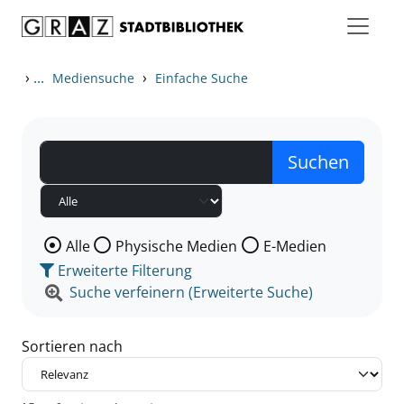
Zum Inhalt springen
Zu den Suchfiltern springen
Zur Trefferliste springen
›
...
›
Mediensuche
Einfache Suche
Wählen Sie die Medienart nach der Sie suchen wollen
Alle
Physische Medien
E-Medien
Erweiterte Filterung
Suche verfeinern (Erweiterte Suche)
Sortieren nach