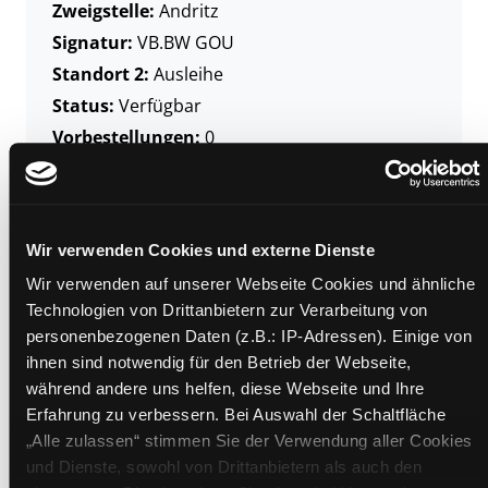
Zweigstelle:
Andritz
Signatur:
VB.BW GOU
Standort 2:
Ausleihe
Status:
Verfügbar
Vorbestellungen:
0
Mediengruppe:
Sachbuch
Frist:
Barcode:
1109SB01064
Wir verwenden Cookies und externe Dienste
Standort 3:
Wir verwenden auf unserer Webseite Cookies und ähnliche
Technologien von Drittanbietern zur Verarbeitung von
personenbezogenen Daten (z.B.: IP-Adressen). Einige von
ihnen sind notwendig für den Betrieb der Webseite,
Zweigstelle:
Bücherbus
während andere uns helfen, diese Webseite und Ihre
Signatur:
VB.BW GOU
Erfahrung zu verbessern. Bei Auswahl der Schaltfläche
Standort 2:
Depot Bücherbus
„Alle zulassen“ stimmen Sie der Verwendung aller Cookies
Status:
Verfügbar
und Dienste, sowohl von Drittanbietern als auch den