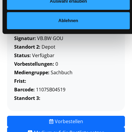
Standort 3:
Auswahl erlauben
Ablehnen
Zweigstelle:
Süd - Lauzilgasse
Signatur:
VB.BW GOU
Standort 2:
Depot
Status:
Verfügbar
Vorbestellungen:
0
Mediengruppe:
Sachbuch
Frist:
Barcode:
1107SB04519
Standort 3:
Vorbestellen