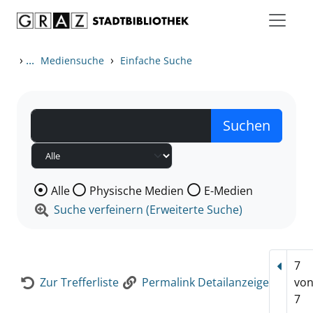
Zum Inhalt springen
Zur Detailanzeige springen
›
...
›
Mediensuche
Einfache Suche
Wählen Sie die Medienart nach der Sie suchen wollen
Alle
Physische Medien
E-Medien
Suche verfeinern (Erweiterte Suche)
7
Vorhe
Zur Trefferliste
Permalink Detailanzeige
vo
7