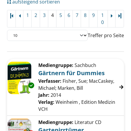
aufsteigend sortieren
1
2
3
4
5
6
7
8
9
1
Letz
0
Treffer pro Seite
Suchergebnis
Zu den Suchfiltern springen
Mediengruppe:
Sachbuch
Gärtnern für Dummies
Verfasser:
Fisher, Sue
;
MacCaskey,
Exemplar-Details von Gärtnern für Dummies
Michael
;
Marken, Bill
Suche nach diesem V
Jahr:
2014
Verlag:
Weinheim , Edition Medizin
VCH
Mediengruppe:
Literatur CD
Gartenirrtümer