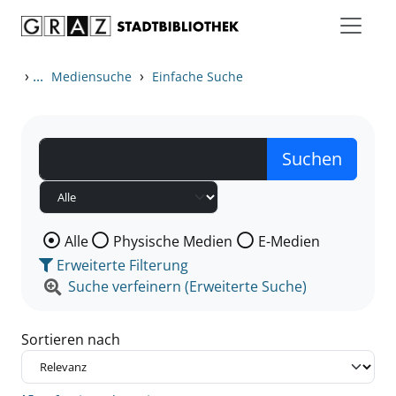
Zum Inhalt springen
Zu den Suchfiltern springen
Zur Trefferliste springen
›
...
›
Mediensuche
Einfache Suche
Wählen Sie die Medienart nach der Sie suchen wollen
Alle
Physische Medien
E-Medien
Erweiterte Filterung
Suche verfeinern (Erweiterte Suche)
Sortieren nach