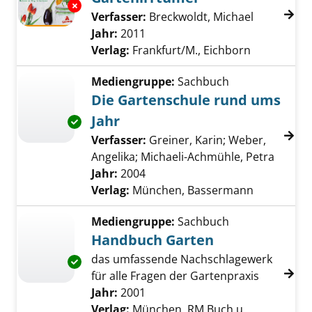
Exemplar-Details von Gartenirrtümer anzeig
Verfasser:
Breckwoldt, Michael
Suche nach
Jahr:
2011
Verlag:
Frankfurt/M., Eichborn
Mediengruppe:
Sachbuch
Die Gartenschule rund ums
Jahr
Exemplar-Details von Die Gartenschule rund
Verfasser:
Greiner, Karin
;
Weber,
Angelika
;
Michaeli-Achmühle, Petra
Suche 
Jahr:
2004
Verlag:
München, Bassermann
Mediengruppe:
Sachbuch
Handbuch Garten
das umfassende Nachschlagewerk
Exemplar-Details von Handbuch Garten anze
für alle Fragen der Gartenpraxis
Suche nach diesem Verfasser
Jahr:
2001
Verlag:
München, RM Buch u.