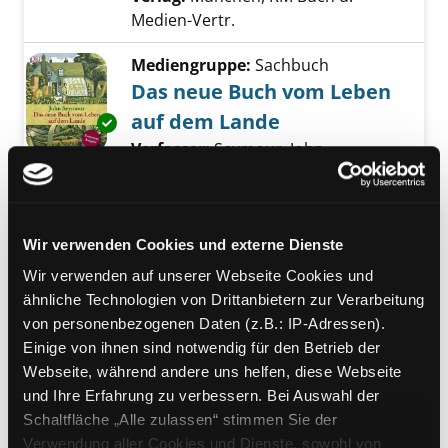
Medien-Vertr.
Mediengruppe:
Sachbuch
Das neue Buch vom Leben
auf dem Lande
Exemplar-Details von Das neue Buch vom Le
Verfasser:
Seymour, John
Suche nach dies
Jahr:
2010
Verlag:
München, Dorling
Kindersley
Reihe:
Dorling Kindersley
Wir verwenden Cookies und externe Dienste
Wir verwenden auf unserer Webseite Cookies und
Mediengruppe:
Sachbuch
ähnliche Technologien von Drittanbietern zur Verarbeitung
Freude am Garten in
von personenbezogenen Daten (z.B.: IP-Adressen).
Herbst und Winter
Exemplar-Details von Freude am Garten in H
Einige von ihnen sind notwendig für den Betrieb der
die besten Tipps und Ideen für
Webseite, während andere uns helfen, diese Webseite
Pflege und Gestaltung
und Ihre Erfahrung zu verbessern. Bei Auswahl der
Verfasser:
Weidenweber, Christine
Suche 
Schaltfläche „Alle zulassen“ stimmen Sie der
Jahr:
2010
Verwendung aller Cookies und Dienste, sowohl von