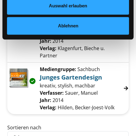
Datenschutzerklärung
und in unserem
Impressum
.
Auswahl erlauben
Mediengruppe:
Sachbuch
Mein grüner Daumen
Ablehnen
Tipps und Tricks für Gemüse,
Exemplar-Details von Mein grüner Daumen a
kräuter, Blumen und Co
Suche nach diesem Verfasser
Jahr:
2014
Verlag:
Klagenfurt, Bieche u.
Partner
Mediengruppe:
Sachbuch
Junges Gartendesign
Exemplar-Details von Junges Gartendesign a
kreativ, stylish, machbar
Verfasser:
Sauer, Manuel
Suche nach dies
Jahr:
2014
Verlag:
Hilden, Becker-Joest-Volk
Zu den Suchfiltern springen
Sortieren nach