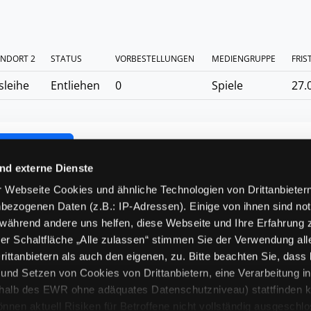
NDORT 2
STATUS
VORBESTELLUNGEN
MEDIENGRUPPE
FRIS
sleihe
Entliehen
0
Spiele
27.
tliste setzen
nd externe Dienste
 Webseite Cookies und ähnliche Technologien von Drittanbieter
bezogenen Daten (z.B.: IP-Adressen). Einige von ihnen sind not
 während andere uns helfen, diese Webseite und Ihre Erfahrung 
Hot
er Schaltfläche „Alle zulassen“ stimmen Sie der Verwendung all
80
ittanbietern als auch den eigenen, zu. Bitte beachten Sie, dass 
nd Setzen von Cookies von Drittanbietern, eine Verarbeitung i
rhalb des EWR ohne adäquates Datenschutzniveau) stattfinden k
N
n aktuell Risiken für Betroffene nicht vollständig ausgeschl