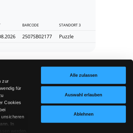
T
BARCODE
STANDORT 3
08.2026
2507SB02177
Puzzle
Alle zulassen
n zur
wendig für
Auswahl erlauben
zu
line (Mo-Fr 9 bis 17 Uhr): 0316 872-
er Cookies
0
bei
Ablehnen
n unsicheren
ann. In
ewsletter abonnieren
ossen werden.