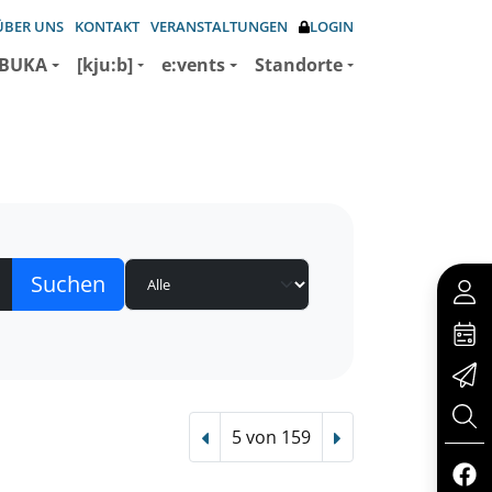
ÜBER UNS
KONTAKT
VERANSTALTUNGEN
LOGIN
BUKA
[kju:b]
e:vents
Standorte
5 von 159
Vorheriger Treffer
Nächster Treffer