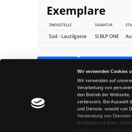
Exemplare
ZWEIGSTELLE
SIGNATUR
STA
Süd - Lauzilgasse
SI.BLP ONE
Au
Vorbestellen
Medium auf die Pos
Wir verwenden Cookies u
Wir verwenden auf unserer
Verarbeitung von personen
den Betrieb der Webseite,
verbessern. Bei Auswahl d
und Dienste, sowohl von Dr
Verwendung von Diensten u
Drittländern (Länder auße
Mitgliedschaft
Feedback
diesem Zusammenhang könne