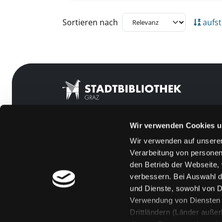
Zu den Suchfiltern springen
Sortieren nach
aufst
Wir verwenden Cookies u
Mitgliedschaft
Feedback
Wir verwenden auf unserer
Angebote
Kontakt
Verarbeitung von personen
den Betrieb der Webseite,
LABUKA
Über uns
verbessern. Bei Auswahl d
[kju:b]
Jobs
und Dienste, sowohl von Dr
Verwendung von Diensten u
News
Medienwunsch
Drittländern (Länder auße