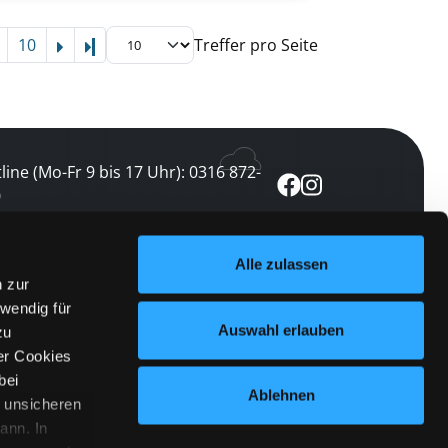
10
Treffer pro Seite
Letzte Seite
line (Mo-Fr 9 bis 17 Uhr): 0316 872-
0
ewsletter abonnieren
Alle zulassen
n zur
 keine Veranstaltung verpassen
wendig für
Auswahl erlauben
zu
etzt abonnieren
er Cookies
bei
Ablehnen
n unsicheren
ann. In