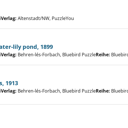
er
i
Verlag:
Altenstadt/NW, PuzzleYou
net: the water-lily pond, 1899 anzeigen
ter-lily pond, 1899
er
i
Verlag:
Behren-lés-Forbach, Bluebird Puzzle
Reihe:
Bluebir
s, 1913
rc: The foxes, 1913 anzeigen
er
i
Verlag:
Behren-lés-Forbach, Bluebird Puzzle
Reihe:
Bluebir
try set anzeigen