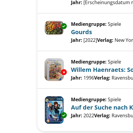
Suche nach diesem Verfass
Jahr:
[Erscheinungsdatum 
Mediengruppe:
Spiele
Exemplar-Details von Gourds 
Gourds
Suche nach diesem Verfass
Jahr:
[2022]
Verlag:
New Yor
Mediengruppe:
Spiele
Willem Haenraets: 
Exemplar-Details von Willem 
Suche nach diesem Verfass
Jahr:
1996
Verlag:
Ravensbu
Mediengruppe:
Spiele
Auf der Suche nach 
Exemplar-Details von Auf der 
Suche nach diesem Verfass
Jahr:
2022
Verlag:
Ravensbu