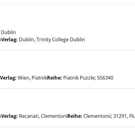
g Room anzeigen
e Dublin
er
n
Verlag:
Dublin, Trinity College Dublin
ch anzeigen
er
Verlag:
Wien, Piatnik
Reihe:
Piatnik Puzzle; 556340
el anzeigen
er
n
Verlag:
Recanati, Clementoni
Reihe:
Clementonii; 31291, Fl
ionenpuzzle anzeigen