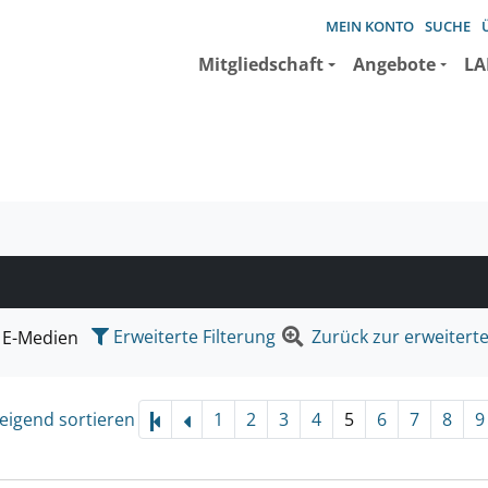
MEIN KONTO
SUCHE
Mitgliedschaft
Angebote
LA
e suchen wollen.
Erweiterte Filterung
Zurück zur erweitert
E-Medien
eigend sortieren
1
2
3
4
5
6
7
8
9