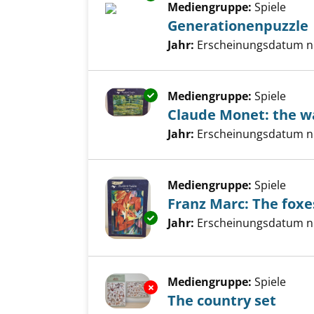
Mediengruppe:
Spiele
Generationenpuzzle
Suche nach diesem Verfass
Jahr:
Erscheinungsdatum n
Exemplar-Details von Claude Mo
Mediengruppe:
Spiele
Claude Monet: the wa
Suche nach diesem Verfass
Jahr:
Erscheinungsdatum n
Mediengruppe:
Spiele
Franz Marc: The foxe
Exemplar-Details von Franz Ma
Suche nach diesem Verfass
Jahr:
Erscheinungsdatum n
Mediengruppe:
Spiele
Exemplar-Details von The coun
The country set