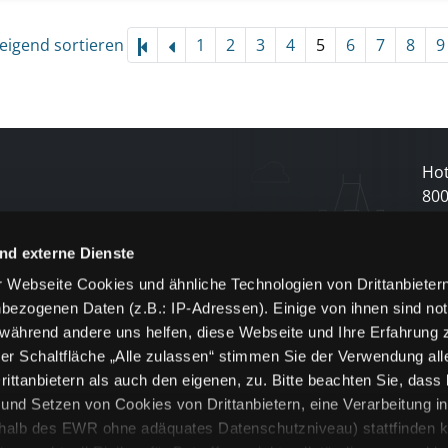
eigend sortieren
1
2
3
4
5
6
7
8
9
Hot
80
nd externe Dienste
N
 Webseite Cookies und ähnliche Technologien von Drittanbieter
und
bezogenen Daten (z.B.: IP-Adressen). Einige von ihnen sind not
 während andere uns helfen, diese Webseite und Ihre Erfahrung 
j
er Schaltfläche „Alle zulassen“ stimmen Sie der Verwendung all
ittanbietern als auch den eigenen, zu. Bitte beachten Sie, dass 
nd Setzen von Cookies von Drittanbietern, eine Verarbeitung i
rhalb des EWR ohne adäquates Datenschutzniveau) stattfinden k