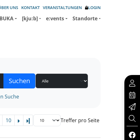
ÜBER UNS
KONTAKT
VERANSTALTUNGEN
LOGIN
BUKA
[kju:b]
e:vents
Standorte
en Suche
10
Treffer pro Seite
Letzte Seite