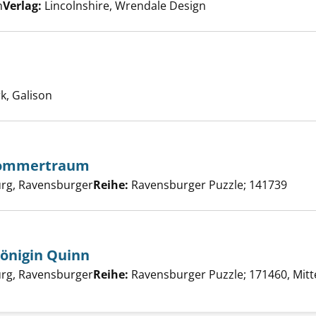
er
n
Verlag:
Lincolnshire, Wrendale Design
anzeigen
er
k, Galison
Sommertraum
Haenraets: Sommertraum anzeigen
er
rg, Ravensburger
Reihe:
Ravensburger Puzzle; 141739
Königin Quinn
Suche nach Königin Quinn anzeigen
er
rg, Ravensburger
Reihe:
Ravensburger Puzzle; 171460, Mit