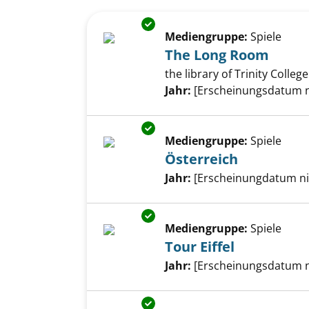
Suchergebnis
Zu den Suchfiltern springen
Exemplar-Details von The Lon
Mediengruppe:
Spiele
The Long Room
the library of Trinity Colleg
Suche nach diesem Verfass
Jahr:
[Erscheinungsdatum 
Exemplar-Details von Österrei
Mediengruppe:
Spiele
Österreich
Suche nach diesem Verfass
Jahr:
[Erscheinungdatum ni
Exemplar-Details von Tour Eiff
Mediengruppe:
Spiele
Tour Eiffel
Suche nach diesem Verfass
Jahr:
[Erscheinungsdatum 
Exemplar-Details von Generat