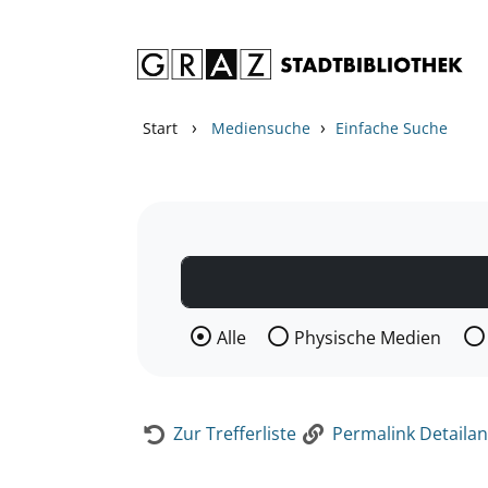
Zum Inhalt springen
Zur Detailanzeige springen
›
›
Start
Mediensuche
Einfache Suche
Wählen Sie die Medienart nach der Si
Alle
Physische Medien
Zur Trefferliste
Permalink Detailan