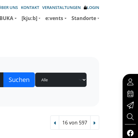
ÜBER UNS
KONTAKT
VERANSTALTUNGEN
LOGIN
BUKA
[kju:b]
e:vents
Standorte
16 von 597
Vorheriger Treffer
Nächster Treffer