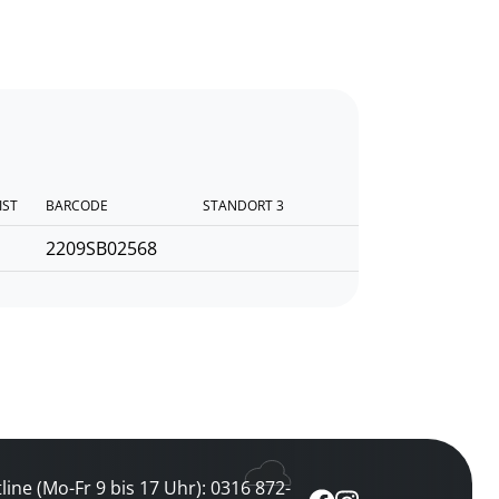
IST
BARCODE
STANDORT 3
2209SB02568
line (Mo-Fr 9 bis 17 Uhr): 0316 872-