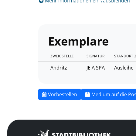
Mehr Informationen ein-/ausblenden
Exemplare
ZWEIGSTELLE
SIGNATUR
STANDORT 
Andritz
JE.A SPA
Ausleihe
Vorbestellen
Medium auf die Pos