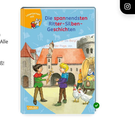
m
Alle
ß!