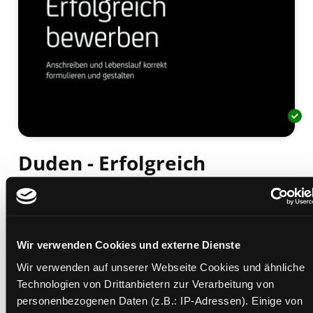
Duden - Erfolgreich
bewerben
Anschreiben und Lebenslauf korrekt formulieren
und gestalten
Wir verwenden Cookies und externe Dienste
Mediengruppe:
Sachbuch
Verfasser:
Suche nach diesem Verfasser
Engst, Judith
;
Willmann, Hans-Georg
Wir verwenden auf unserer Webseite Cookies und ähnliche
Technologien von Drittanbietern zur Verarbeitung von
Beschreibung ein-/ausblenden
personenbezogenen Daten (z.B.: IP-Adressen). Einige von