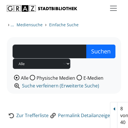
Zum Inhalt springen
Zur Detailanzeige springen
›
...
›
Mediensuche
Einfache Suche
Wählen Sie die Medienart nach der Sie suchen wollen
Alle
Physische Medien
E-Medien
Suche verfeinern (Erweiterte Suche)
8
Vorhe
Zur Trefferliste
Permalink Detailanzeige
vo
40