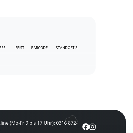
PPE
FRIST
BARCODE
STANDORT 3
line (Mo-Fr 9 bis 17 Uhr): 0316 872-
0