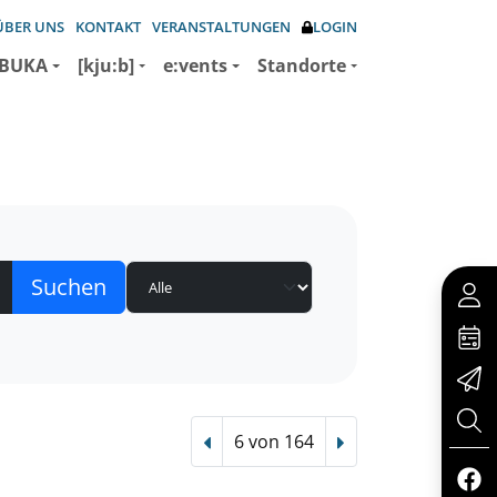
ÜBER UNS
KONTAKT
VERANSTALTUNGEN
LOGIN
BUKA
[kju:b]
e:vents
Standorte
6 von 164
Vorheriger Treffer
Nächster Treffer