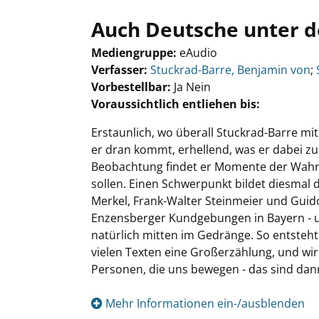
Auch Deutsche unter 
Mediengruppe:
eAudio
Verfasser:
Suche nach diesem Verfasser
Stuckrad-Barre, Benjamin von
;
Vorbestellbar:
Ja
Nein
Voraussichtlich entliehen bis:
Erstaunlich, wo überall Stuckrad-Barre mi
er dran kommt, erhellend, was er dabei z
Beobachtung findet er Momente der Wahrhe
sollen. Einen Schwerpunkt bildet diesmal d
Merkel, Frank-Walter Steinmeier und Gui
Enzensberger Kundgebungen in Bayern - u
natürlich mitten im Gedränge. So entsteht
vielen Texten eine Großerzählung, und wir s
Personen, die uns bewegen - das sind dann
Mehr Informationen ein-/ausblenden