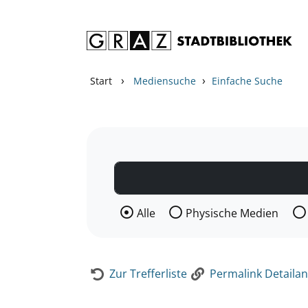
Zum Inhalt springen
Zur Detailanzeige springen
›
›
Start
Mediensuche
Einfache Suche
Wählen Sie die Medienart nach der Si
Alle
Physische Medien
Zur Trefferliste
Permalink Detailan