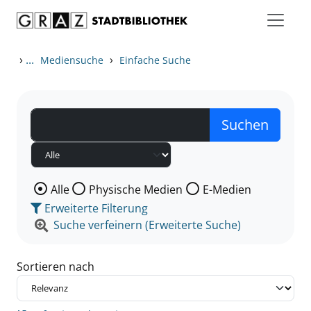
Zum Inhalt springen
Zu den Suchfiltern springen
Zur Trefferliste springen
›
...
›
Mediensuche
Einfache Suche
Wählen Sie die Medienart nach der Sie suchen wollen
Alle
Physische Medien
E-Medien
Erweiterte Filterung
Suche verfeinern (Erweiterte Suche)
Sortieren nach