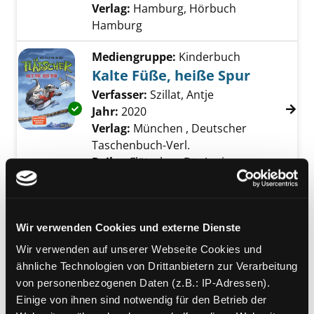
Verlag:
Hamburg, Hörbuch
Hamburg
Mediengruppe:
Kinderbuch
Kalte Füße, heiße Spur
Verfasser:
Szillat, Antje
Suche nach diesem
Exemplar-Details von Kalte Füße, heiße Spur
Jahr:
2020
Verlag:
München , Deutscher
Taschenbuch-Verl.
Reihe:
Flätscher, Dtv Junior
Mediengruppe:
Kinderbuch
02.; Plötzlich Stinktier!
Wir verwenden Cookies und externe Dienste
Suche nach diesem Verfasser
Jahr:
2019
Exemplar-Details von 02.; Plötzlich Stinktier!
Verlag:
Würzburg, Arena-Verl.
Wir verwenden auf unserer Webseite Cookies und
Übergeordnetes Werk:
Lilo von
ähnliche Technologien von Drittanbietern zur Verarbeitung
Finsterburg
von personenbezogenen Daten (z.B.: IP-Adressen).
Bandangabe:
02.
Einige von ihnen sind notwendig für den Betrieb der