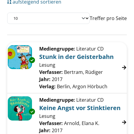
aufsteigend sortieren
Treffer pro Seite
Suchergebnis
Zu den Suchfiltern springen
Mediengruppe:
Literatur CD
Stunk in der Geisterbahn
Exemplar-Details von Stunk in der Geisterba
Lesung
Verfasser:
Bertram, Rüdiger
Suche nach d
Jahr:
2017
Verlag:
Berlin, Argon Hörbuch
Mediengruppe:
Literatur CD
Keine Angst vor Stinktieren
Exemplar-Details von Keine Angst vor Stinkti
Lesung
Verfasser:
Arnold, Elana K.
Suche nach die
Jahr:
2017