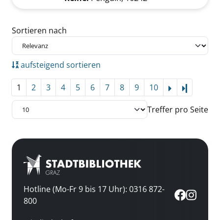
Zu den Suchfiltern springen
Sortieren nach
aufsteigend sortieren
1
2
3
4
5
6
7
8
9
10
Letzte Se
Treffer pro Seite
Hotline (Mo-Fr 9 bis 17 Uhr): 0316 872-
800