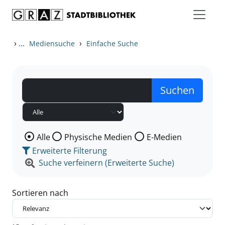
Zum Inhalt springen
Zu den Suchfiltern springen
Zur Trefferliste springen
›
...
›
Mediensuche
Einfache Suche
Wählen Sie die Medienart nach der Sie suchen wollen
Alle
Physische Medien
E-Medien
Erweiterte Filterung
Suche verfeinern (Erweiterte Suche)
Sortieren nach