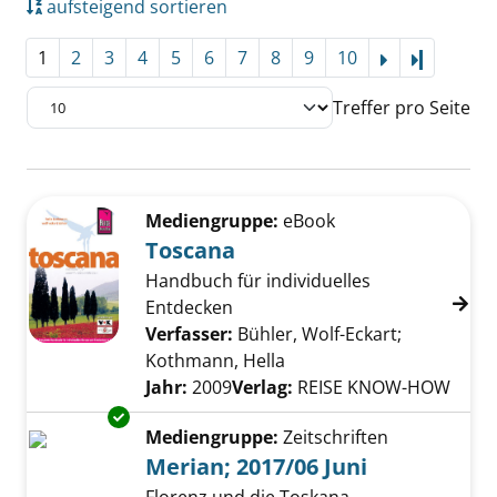
aufsteigend sortieren
1
2
3
4
5
6
7
8
9
10
Letzte Se
Treffer pro Seite
Suchergebnis
Zu den Suchfiltern springen
Mediengruppe:
eBook
Toscana
Handbuch für individuelles
Entdecken
Verfasser:
Bühler, Wolf-Eckart
;
Kothmann, Hella
Suche nach diesem Verfa
Jahr:
2009
Verlag:
REISE KNOW-HOW
Exemplar-Details von Merian; 2017/06 Juni a
Mediengruppe:
Zeitschriften
Merian; 2017/06 Juni