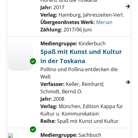
Florenz und die Toskana
Suche nach diesem Verfasser
Jahr:
2017
Verlag:
Hamburg, Jahreszeiten-Verl.
Übergeordnetes Werk:
Merian
Zählung:
2017/06 Juni
Mediengruppe:
Kinderbuch
Spaß mit Kunst und Kultur
in der Toskana
Exemplar-Details von Spaß mit Kunst und Kul
Pollino und Pollina entdecken die
Welt
Verfasser:
Keller, Reinhard
;
Schmidt, Bernd O.
Suche nach diesem Verf
Jahr:
2008
Verlag:
München, Edition Kappa für
Kultur u. Kommunikation
Reihe:
Spaß mit Kunst und Kultur
Exemplar-Details von Toscana anzeigen
Mediengruppe:
Sachbuch