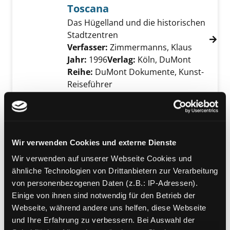
Toscana
Das Hügelland und die historischen
Stadtzentren
Verfasser:
Zimmermanns, Klaus
Suche nac
Jahr:
1996
Verlag:
Köln, DuMont
Reihe:
DuMont Dokumente, Kunst-
Reiseführer
Mediengruppe:
Belletristik
Das zweite Kind
Thriller
Wir verwenden Cookies und externe Dienste
Verfasser:
De Franchi, Marco
Suche nach 
Exemplar-Details von Das zweite Kind anzeig
Jahr:
2024
Wir verwenden auf unserer Webseite Cookies und
Verlag:
Berlin, List Taschenbuch
ähnliche Technologien von Drittanbietern zur Verarbeitung
von personenbezogenen Daten (z.B.: IP-Adressen).
Mediengruppe:
Sachbuch
Einige von ihnen sind notwendig für den Betrieb der
Toskana
Webseite, während andere uns helfen, diese Webseite
und Ihre Erfahrung zu verbessern. Bei Auswahl der
[mit großem Faltplan]