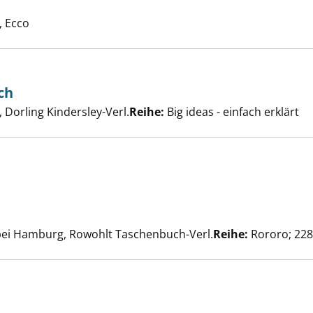
e nach diesem Verfasser
, Ecco
ch
k-History-Buch anzeigen
er
Dorling Kindersley-Verl.
Reihe:
Big ideas - einfach erklärt
eigen
uche nach diesem Verfasser
bei Hamburg, Rowohlt Taschenbuch-Verl.
Reihe:
Rororo; 22