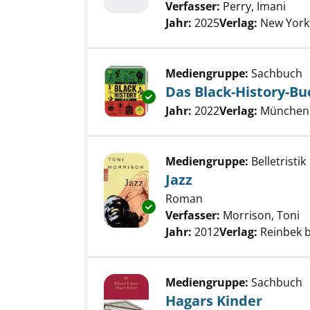
Verfasser:
Perry, Imani
Such
Jahr:
2025
Verlag:
New York
Mediengruppe:
Sachbuch
Das Black-History-Bu
Exemplar-Details von Das Blac
Suche nach diesem Verfass
Jahr:
2022
Verlag:
München, 
Mediengruppe:
Belletristik
Jazz
Roman
Exemplar-Details von Jazz anz
Verfasser:
Morrison, Toni
S
Jahr:
2012
Verlag:
Reinbek 
Mediengruppe:
Sachbuch
Hagars Kinder