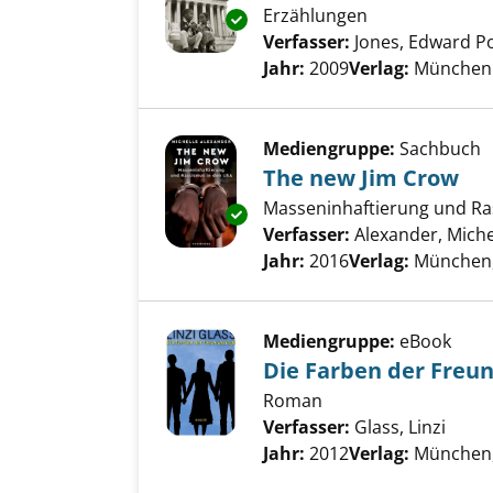
Erzählungen
Exemplar-Details von Hagars K
Verfasser:
Jones, Edward P
Jahr:
2009
Verlag:
München 
Mediengruppe:
Sachbuch
The new Jim Crow
Masseninhaftierung und Ra
Exemplar-Details von The new 
Verfasser:
Alexander, Miche
Jahr:
2016
Verlag:
München
Mediengruppe:
eBook
Die Farben der Freu
Roman
Verfasser:
Glass, Linzi
Suche
Jahr:
2012
Verlag:
München,