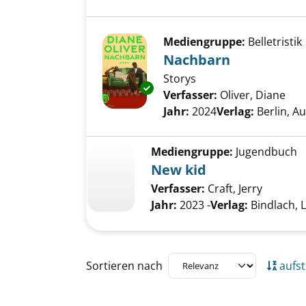
Mediengruppe:
Belletristik
Nachbarn
Storys
Exemplar-Details von Nachbar
Verfasser:
Oliver, Diane
Suc
Jahr:
2024
Verlag:
Berlin, A
Mediengruppe:
Jugendbuch
New kid
Verfasser:
Craft, Jerry
Jahr:
2023 -
Verlag:
Bindlach, 
Zu den Suchfiltern springen
Sortieren nach
aufst