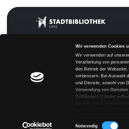
Wir verwenden Cookies u
Mitgliedschaft
Feedback
Wir verwenden auf unserer
Angebote
Kontakt
Verarbeitung von personen
LABUKA
Über uns
den Betrieb der Webseite,
verbessern. Bei Auswahl d
[kju:b]
Jobs
und Dienste, sowohl von Dr
News
Medienwunsch
Verwendung von Diensten u
Drittländern (Länder auße
Veranstaltungen
FAQs
diesem Zusammenhang könne
Standorte
Überweisungsdat
Eine Verarbeitung durch so
erteilen („Auswahl erlaube
Einwilligungsauswahl
„Details zeigen“ finden S
Notwendig