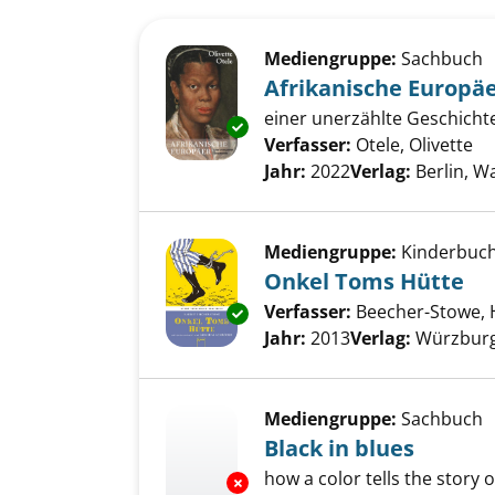
Suchergebnis
Zu den Suchfiltern springen
Mediengruppe:
Sachbuch
Afrikanische Europä
einer unerzählte Geschicht
Exemplar-Details von Afrikani
Verfasser:
Otele, Olivette
Su
Jahr:
2022
Verlag:
Berlin, 
Mediengruppe:
Kinderbuc
Onkel Toms Hütte
Verfasser:
Beecher-Stowe, 
Exemplar-Details von Onkel T
Jahr:
2013
Verlag:
Würzburg
Mediengruppe:
Sachbuch
Black in blues
how a color tells the story 
Exemplar-Details von Black in 