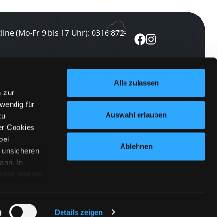
line (Mo-Fr 9 bis 17 Uhr): 0316 872-
0
ewsletter abonnieren
Alle zulassen
n zur
 keine Veranstaltung verpassen
wendig für
etzt abonnieren
Auswahl erlauben
zu
er Cookies
bei
Ablehnen
n unsicheren
ann. In
ossen werden.
Cookies
|
Impressum
|
Datenschutz
willigung
anmelden
 Punkt
 ähnlichen
g
Details zeigen