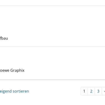
n anzeigen
he nach diesem Verfasser
ufbau
Loewe Graphix
eigend sortieren
1
2
3