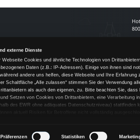
Hot
80
N
nd externe Dienste
 Webseite Cookies und ähnliche Technologien von Drittanbieter
und
bezogenen Daten (z.B.: IP-Adressen). Einige von ihnen sind not
j
 während andere uns helfen, diese Webseite und Ihre Erfahrung 
er Schaltfläche „Alle zulassen“ stimmen Sie der Verwendung all
ittanbietern als auch den eigenen, zu. Bitte beachten Sie, dass 
nd Setzen von Cookies von Drittanbietern, eine Verarbeitung i
rhalb des EWR ohne adäquates Datenschutzniveau) stattfinden k
n aktuell Risiken für Betroffene nicht vollständig ausgeschl
en
lche Cookies oder Dienste erfolgt nur, wenn Sie die jeweilige Ein
n“) oder auf die Schaltfläche „Alle zulassen“ klicken. Unter dem
ie Erklärungen zu den verschiedenen Kategorien von Cookies und
Präferenzen
Statistiken
Marketin