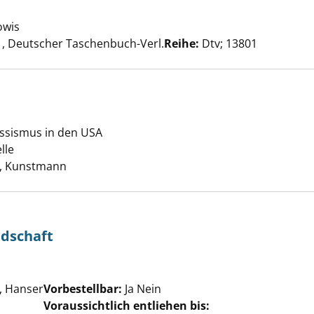
inder anzeigen
owis
Suche nach diesem Verfasser
, Deutscher Taschenbuch-Verl.
Reihe:
Dtv; 13801
ssismus in den USA
Jim Crow anzeigen
lle
Suche nach diesem Verfasser
, Kunstmann
ndschaft
 nach diesem Verfasser
 Hanser
Vorbestellbar:
Ja
Nein
Voraussichtlich entliehen bis: