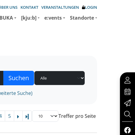
ÜBER UNS
KONTAKT
VERANSTALTUNGEN
LOGIN
BUKA
[kju:b]
e:vents
Standorte
eiterte Suche)
4
5
Treffer pro Seite
Letzte Seite