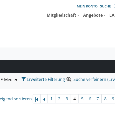
MEIN KONTO
SUCHE
Mitgliedschaft
Angebote
LA
e suchen wollen.
Erweiterte Filterung
Suche verfeinern (Erw
E-Medien
eigend sortieren
1
2
3
4
5
6
7
8
9