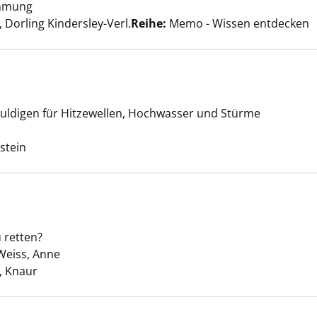
emmung
er
Dorling Kindersley-Verl.
Reihe:
Memo - Wissen entdecken
uldigen für Hitzewellen, Hochwasser und Stürme
s Wetter anzeigen
uche nach diesem Verfasser
lstein
u retten?
lanlos anzeigen
Weiss, Anne
Suche nach diesem Verfasser
 Knaur