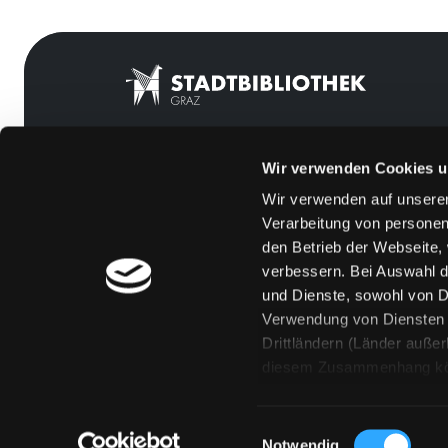
Wir verwenden Cookies u
Mitgliedschaft
Feedback
Wir verwenden auf unserer
Angebote
Kontakt
Verarbeitung von personen
LABUKA
Über uns
den Betrieb der Webseite,
verbessern. Bei Auswahl d
[kju:b]
Jobs
und Dienste, sowohl von Dr
News
Medienwunsch
Verwendung von Diensten u
Drittländern (Länder auße
Veranstaltungen
FAQs
diesem Zusammenhang könne
Standorte
Überweisungsdat
Eine Verarbeitung durch so
erteilen („Auswahl erlaube
Einwilligungsauswahl
„Details zeigen“ finden S
Notwendig