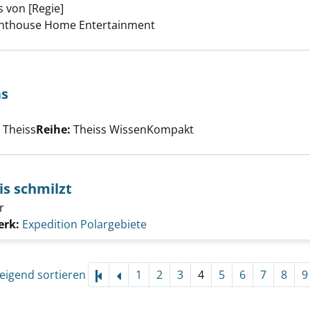
 von [Regie]
Suche nach diesem Verfasser
ighthouse Home Entertainment
as
te des Klimas anzeigen
che nach diesem Verfasser
, Theiss
Reihe:
Theiss WissenKompakt
is schmilzt
r
erk:
Expedition Polargebiete
eigend sortieren
1
2
3
4
5
6
7
8
9