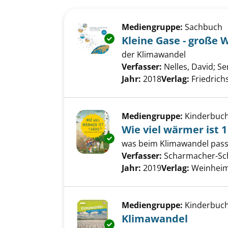
Suchergebnis
Zu den Suchfiltern springen
Mediengruppe:
Sachbuch
Exemplar-Details von Kleine G
Kleine Gase - große 
der Klimawandel
Verfasser:
Nelles, David
;
Se
Jahr:
2018
Verlag:
Friedrich
Mediengruppe:
Kinderbuc
Wie viel wärmer ist 
Exemplar-Details von Wie viel 
was beim Klimawandel pass
Verfasser:
Scharmacher-Sch
Jahr:
2019
Verlag:
Weinheim
Mediengruppe:
Kinderbuc
Klimawandel
Exemplar-Details von Klimawa