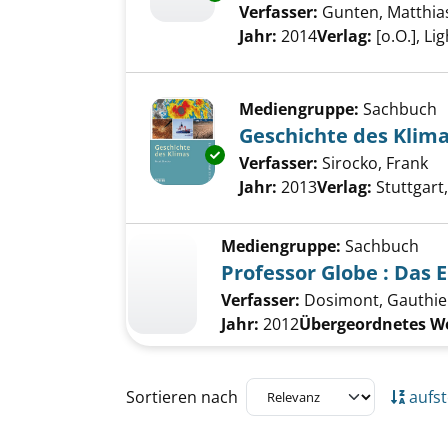
Verfasser:
Gunten, Matthias
Jahr:
2014
Verlag:
[o.O.], L
Mediengruppe:
Sachbuch
Geschichte des Klim
Exemplar-Details von Geschich
Verfasser:
Sirocko, Frank
Su
Jahr:
2013
Verlag:
Stuttgart
Mediengruppe:
Sachbuch
Professor Globe : Das E
Verfasser:
Dosimont, Gauthie
Jahr:
2012
Übergeordnetes W
Zu den Suchfiltern springen
Sortieren nach
aufst