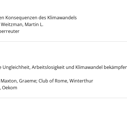
ock anzeigen
chen Konsequenzen des Klimawandels
;
Weitzman, Martin L.
Suche nach diesem Verfasser
berreuter
 Ungleichheit, Arbeitslosigkeit und Klimawandel bekämpfen 
nt ist genug anzeigen
;
Maxton, Graeme
;
Club of Rome, Winterthur
Suche nach die
, Oekom
valu anzeigen