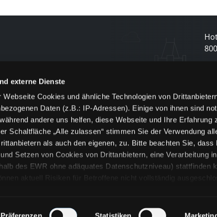
Hot
80
N
nd externe Dienste
 Webseite Cookies und ähnliche Technologien von Drittanbieter
und
bezogenen Daten (z.B.: IP-Adressen). Einige von ihnen sind not
j
 während andere uns helfen, diese Webseite und Ihre Erfahrung 
er Schaltfläche „Alle zulassen“ stimmen Sie der Verwendung all
ittanbietern als auch den eigenen, zu. Bitte beachten Sie, dass 
nd Setzen von Cookies von Drittanbietern, eine Verarbeitung i
rhalb des EWR ohne adäquates Datenschutzniveau) stattfinden k
n aktuell Risiken für Betroffene nicht vollständig ausgeschl
en
lche Cookies oder Dienste erfolgt nur, wenn Sie die jeweilige Ein
n“) oder auf die Schaltfläche „Alle zulassen“ klicken. Unter dem
ie Erklärungen zu den verschiedenen Kategorien von Cookies und
Präferenzen
Statistiken
Marketin