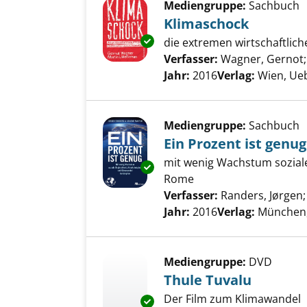
Mediengruppe:
Sachbuch
Klimaschock
Exemplar-Details von Klimasch
die extremen wirtschaftli
Verfasser:
Wagner, Gernot
Jahr:
2016
Verlag:
Wien, Ue
Mediengruppe:
Sachbuch
Ein Prozent ist genug
mit wenig Wachstum soziale
Exemplar-Details von Ein Proze
Rome
Verfasser:
Randers, Jørgen
Jahr:
2016
Verlag:
München
Mediengruppe:
DVD
Thule Tuvalu
Der Film zum Klimawandel
Exemplar-Details von Thule Tu