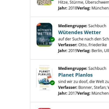
Hitze, Stürme, Überschw
Suche nach diesem Verfass
Jahr:
2018
Verlag:
München, 
Mediengruppe:
Sachbuch
Wütendes Wetter
auf der Suche nach den Sch
Exemplar-Details von Wütende
Verfasser:
Otto, Friederike
S
Jahr:
2019
Verlag:
Berlin, Ul
Mediengruppe:
Sachbuch
Planet Planlos
sind wir zu doof, die Welt z
Exemplar-Details von Planet P
Verfasser:
Bonner, Stefan
;
Jahr:
2017
Verlag:
München,