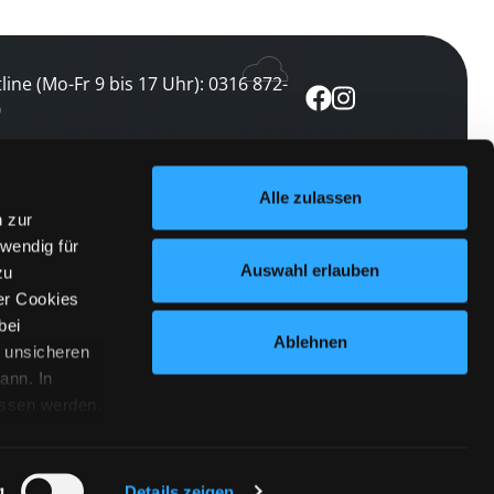
line (Mo-Fr 9 bis 17 Uhr): 0316 872-
0
ewsletter abonnieren
Alle zulassen
n zur
 keine Veranstaltung verpassen
wendig für
etzt abonnieren
Auswahl erlauben
zu
er Cookies
bei
Ablehnen
n unsicheren
ann. In
ossen werden.
Cookies
|
Impressum
|
Datenschutz
willigung
anmelden
 Punkt
 ähnlichen
g
Details zeigen