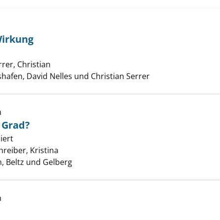
ase - große Wirkung anzeigen
Wirkung
rrer, Christian
Suche nach diesem Verfasser
shafen, David Nelles und Christian Serrer
h
1 Grad?
wärmer ist 1 Grad? anzeigen
iert
reiber, Kristina
Suche nach diesem Verfasser
, Beltz und Gelberg
h
ndel anzeigen