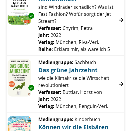
sind Windräder schädlich? Was ist
Fast Fashion? Wofür sorgt der Jet
Exemplar-Details von Klimawandel anzeigen
Stream?
Verfasser:
Cnyrim, Petra
Suche nach dies
Jahr:
2022
Verlag:
München, Riva-Verl.
Reihe:
Erklärs mir, als wäre ich 5
Mediengruppe:
Sachbuch
Das grüne Jahrzehnt
wie die Klimakrise die Wirtschaft
revolutioniert
Exemplar-Details von Das grüne Jahrzehnt a
Verfasser:
Buttlar, Horst von
Suche nach d
Jahr:
2022
Verlag:
München, Penguin-Verl.
Mediengruppe:
Kinderbuch
Können wir die Eisbären