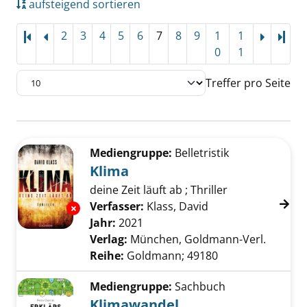
aufsteigend sortieren
2
3
4
5
6
7
8
9
1
1
Letz
0
1
Treffer pro Seite
Suchergebnis
Zu den Suchfiltern springen
Mediengruppe:
Belletristik
Klima
deine Zeit läuft ab ; Thriller
Verfasser:
Klass, David
Suche nach diesem
Exemplar-Details von Klima anzeigen
Jahr:
2021
Verlag:
München, Goldmann-Verl.
Reihe:
Goldmann; 49180
Mediengruppe:
Sachbuch
Klimawandel