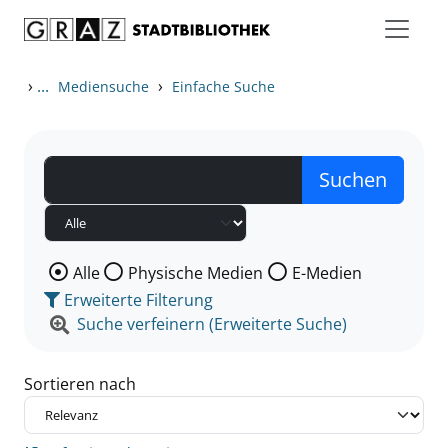
Zum Inhalt springen
Zu den Suchfiltern springen
Zur Trefferliste springen
›
...
›
Mediensuche
Einfache Suche
Wählen Sie die Medienart nach der Sie suchen wollen
Alle
Physische Medien
E-Medien
Erweiterte Filterung
Suche verfeinern (Erweiterte Suche)
Sortieren nach