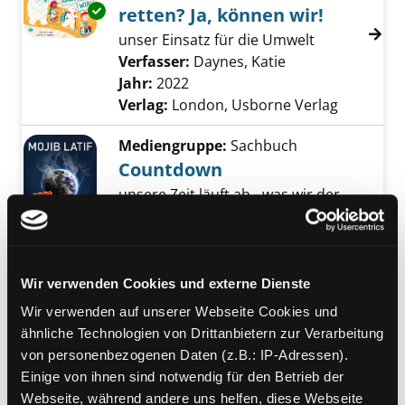
Exemplar-Details von Können wir die Eisbären
retten? Ja, können wir!
unser Einsatz für die Umwelt
Verfasser:
Daynes, Katie
Suche nach diese
Jahr:
2022
Verlag:
London, Usborne Verlag
Mediengruppe:
Sachbuch
Countdown
unsere Zeit läuft ab - was wir der
Klimakatastrophe noch
Exemplar-Details von Countdown anzeigen
entgegensetzen können
Verfasser:
Latif, Mojib
Suche nach diesem 
Jahr:
2022
Wir verwenden Cookies und externe Dienste
Verlag:
Freiburg / Br., Herder
Wir verwenden auf unserer Webseite Cookies und
ähnliche Technologien von Drittanbietern zur Verarbeitung
Mediengruppe:
Sachbuch
von personenbezogenen Daten (z.B.: IP-Adressen).
Öko-Bilanz
Einige von ihnen sind notwendig für den Betrieb der
wo wir stehen, was zu tun wäre,
Webseite, während andere uns helfen, diese Webseite