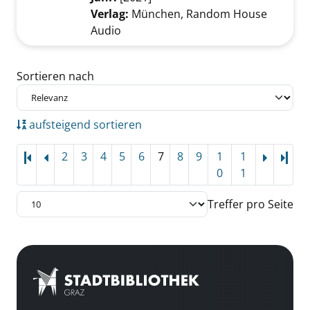
Verlag:
München, Random House
Audio
Zu den Suchfiltern springen
Sortieren nach
aufsteigend sortieren
2
3
4
5
6
7
8
9
1
1
Letz
0
1
Treffer pro Seite