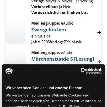
Verlag:
Meyer & Meyer Fachverlag
Vorbestellbar:
Ja
Nein
Voraussichtlich entliehen bis:
Mediengruppe:
eAudio
Zwergelinchen
ein Musical
Suche nach diesem Verfasser
Jahr:
2003
Verlag:
ZYX Music
Mediengruppe:
eAudio
Märchenstunde 5 [Lesung]
Verfasser:
Gunsch, Elmar
Suche nach dies
Jahr:
2003
Verlag:
ZYX Music
Mediengruppe:
eAudio
Märchenstunde 4 [Lesung]
Wir verwenden Cookies und externe Dienste
Verfasser:
Gunsch, Elmar
Suche nach dies
Wir verwenden auf unserer Webseite Cookies und
Jahr:
2003
Verlag:
ZYX Music
ähnliche Technologien von Drittanbietern zur Verarbeitung
von personenbezogenen Daten (z.B.: IP-Adressen).