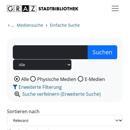
Zum Inhalt springen
Zu den Suchfiltern springen
Zur Trefferliste springen
›
...
›
Mediensuche
Einfache Suche
Wählen Sie die Medienart nach der Sie suchen wollen
Alle
Physische Medien
E-Medien
Erweiterte Filterung
Suche verfeinern (Erweiterte Suche)
Sortieren nach