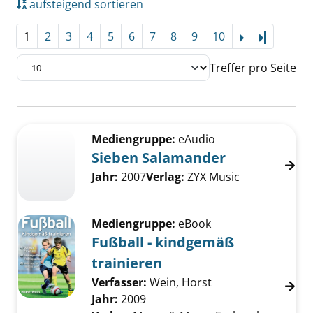
aufsteigend sortieren
1
2
3
4
5
6
7
8
9
10
Letzte Se
Treffer pro Seite
Suchergebnis
Zu den Suchfiltern springen
Mediengruppe:
eAudio
Sieben Salamander
Suche nach diesem Verfasser
Jahr:
2007
Verlag:
ZYX Music
Mediengruppe:
eBook
Fußball - kindgemäß
trainieren
Verfasser:
Wein, Horst
Suche nach diesem
Jahr:
2009