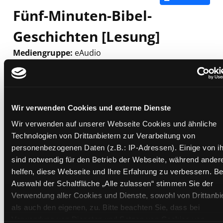
Fünf-Minuten-Bibel-
Geschichten [Lesung]
Mediengruppe:
eAudio
Verfasser:
Suche nach diesem Verfasser
Rock, Lois
Beschreibung ein-/ausblenden
Mehr Informationen ein-/ausblenden
Wir verwenden Cookies und externe Dienste
Wir verwenden auf unserer Webseite Cookies und ähnliche
Technologien von Drittanbietern zur Verarbeitung von
personenbezogenen Daten (z.B.: IP-Adressen). Einige von i
Exemplare
sind notwendig für den Betrieb der Webseite, während ander
helfen, diese Webseite und Ihre Erfahrung zu verbessern. Be
Zweigstelle:
Bibliothek digital
Auswahl der Schaltfläche „Alle zulassen“ stimmen Sie der
Signatur:
Verwendung aller Cookies und Dienste, sowohl von Drittanbi
Standort 2:
als auch den eigenen, zu. Bitte beachten Sie, dass bei
Status:
Zum Download
Verwendung von Diensten und Setzen von Cookies von