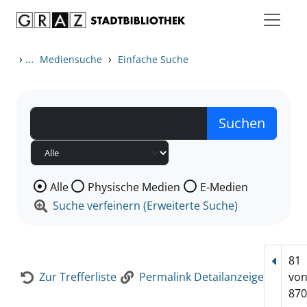
Zum Inhalt springen
Zur Detailanzeige springen
›
...
›
Mediensuche
Einfache Suche
Wählen Sie die Medienart nach der Sie suchen wollen
Alle
Physische Medien
E-Medien
Suche verfeinern (Erweiterte Suche)
81
Vorhe
Zur Trefferliste
Permalink Detailanzeige
vo
870