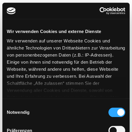
Wir verwenden Cookies und externe Dienste
Lola
Wir verwenden auf unserer Webseite Cookies und
Mediengruppe:
Kinderbuch
ähnliche Technologien von Drittanbietern zur Verarbeitung
Verfasser:
Abedi, Isabel
von personenbezogenen Daten (z.B.: IP-Adressen).
Einige von ihnen sind notwendig für den Betrieb der
Mehr Informationen ein-/ausblenden
Webseite, während andere uns helfen, diese Webseite
und Ihre Erfahrung zu verbessern. Bei Auswahl der
Bände
Schaltfläche „Alle zulassen“ stimmen Sie der
Verwendung aller Cookies und Dienste, sowohl von
Medium auf die Postliste setzen
Drittanbietern als auch den eigenen, zu. Bitte beachten
Sie, dass bei Verwendung von Diensten und Setzen von
Einwilligungsauswahl
Cookies von Drittanbietern, eine Verarbeitung in
Notwendig
unsicheren Drittländern (Länder außerhalb des EWR
ohne adäquates Datenschutzniveau) stattfinden kann. In
Präferenzen