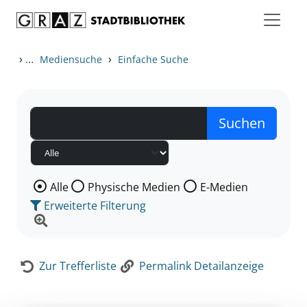
Zum Inhalt springen
Zur Detailanzeige springen
›
...
›
Mediensuche
Einfache Suche
Wählen Sie die Medienart nach der Sie suchen wollen
Alle
Physische Medien
E-Medien
Erweiterte Filterung
Zur Trefferliste
Permalink Detailanzeige