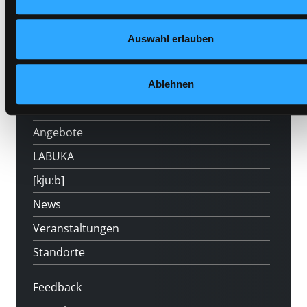
Auswahl erlauben
Hotline (Mo-Fr 9 bis 17 Uhr): 0316 872-
800
Ablehnen
Mitgliedschaft
Angebote
LABUKA
[kju:b]
News
Veranstaltungen
Standorte
Feedback