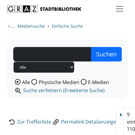
Zum Inhalt springen
Zur Detailanzeige springen
›
...
›
Mediensuche
Einfache Suche
Wählen Sie die Medienart nach der Sie suchen wollen
Alle
Physische Medien
E-Medien
Suche verfeinern (Erweiterte Suche)
9
Vorhe
Zur Trefferliste
Permalink Detailanzeige
vo
110