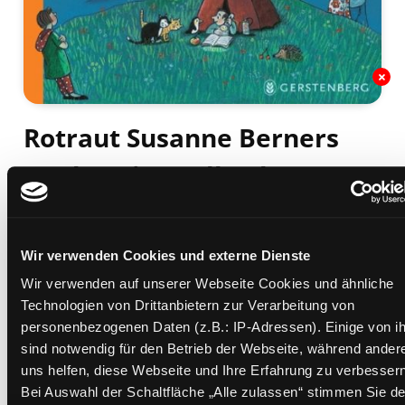
Rotraut Susanne Berners
Nacht-Wimmelbuch
Mediengruppe:
Kinderbuch
Verfasser:
Suche nach diesem Verfasser
Berner, Rotraut Susanne (Verfasser)
Wir verwenden Cookies und externe Dienste
Beschreibung ein-/ausblenden
Wir verwenden auf unserer Webseite Cookies und ähnliche
Mehr Informationen ein-/ausblenden
Technologien von Drittanbietern zur Verarbeitung von
personenbezogenen Daten (z.B.: IP-Adressen). Einige von i
sind notwendig für den Betrieb der Webseite, während ander
uns helfen, diese Webseite und Ihre Erfahrung zu verbessern
Exemplare
Bei Auswahl der Schaltfläche „Alle zulassen“ stimmen Sie de