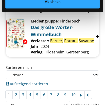
Ablehnen
Jahr:
2022
Verlag:
Hildesheim, Gerstenberg
Mediengruppe:
Kinderbuch
Das große Wörter-
Wimmelbuch
Verfasser:
Berner,
Rotraut
Susanne
Suche
Exemplar-Details von Das große Wörter-Wi
Jahr:
2024
Verlag:
Hildesheim, Gerstenberg
Zu den Suchfiltern springen
Sortieren nach
aufsteigend sortieren
1
2
3
4
5
6
7
8
9
10
Letzte Se