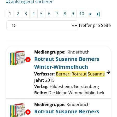
aufsteigend sortieren
1
2
3
4
5
6
7
8
9
10
Letzte Se
Treffer pro Seite
Suchergebnis
Zu den Suchfiltern springen
Mediengruppe:
Kinderbuch
Rotraut Susanne Berners
Exemplar-Details von Rotraut Susanne Bern
Winter-Wimmelbuch
Verfasser:
Berner,
Rotraut
Susanne
Suche
Jahr:
2015
Verlag:
Hildesheim, Gerstenberg
Reihe:
Die kleine Wimmelbibliothek
Mediengruppe:
Kinderbuch
Rotraut Susanne Berners
Exemplar-Details von Rotraut Susanne Bern