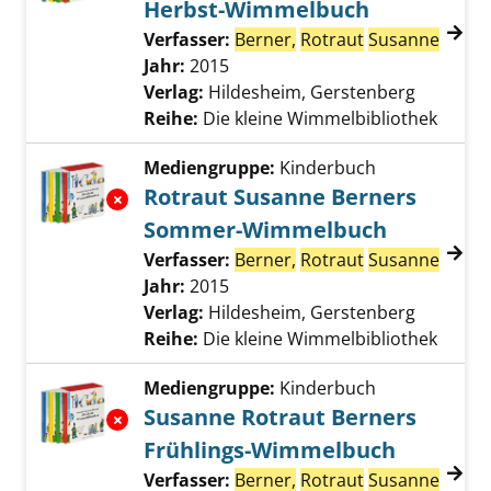
Herbst-Wimmelbuch
Verfasser:
Berner,
Rotraut
Susanne
Suche
Jahr:
2015
Verlag:
Hildesheim, Gerstenberg
Reihe:
Die kleine Wimmelbibliothek
Mediengruppe:
Kinderbuch
Rotraut Susanne Berners
Exemplar-Details von Rotraut Susanne Ber
Sommer-Wimmelbuch
Verfasser:
Berner,
Rotraut
Susanne
Suche
Jahr:
2015
Verlag:
Hildesheim, Gerstenberg
Reihe:
Die kleine Wimmelbibliothek
Mediengruppe:
Kinderbuch
Susanne Rotraut Berners
Exemplar-Details von Susanne Rotraut Bern
Frühlings-Wimmelbuch
Verfasser:
Berner,
Rotraut
Susanne
Suche