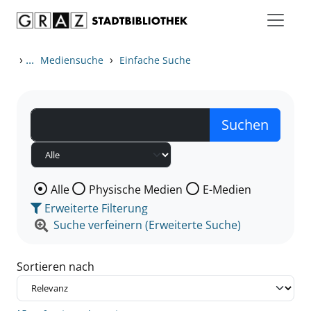
Zum Inhalt springen
Zu den Suchfiltern springen
Zur Trefferliste springen
›
...
›
Mediensuche
Einfache Suche
Wählen Sie die Medienart nach der Sie suchen wollen
Alle
Physische Medien
E-Medien
Erweiterte Filterung
Suche verfeinern (Erweiterte Suche)
Sortieren nach