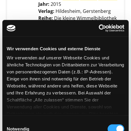
Jahr:
2015
Verlag:
Hildesheim, Gerstenberg
Reihe:
Die kleine Wimmelbibliothek
Mediengruppe:
Kinderbuch
Rotraut Susanne Berners
Winter-Wimmelbuch
Wir verwenden Cookies und externe Dienste
Exemplar-Details von Rotraut Susanne Bern
Verfasser:
Berner,
Rotraut
Susanne
Suche
Wir verwenden auf unserer Webseite Cookies und
Jahr:
2024
ähnliche Technologien von Drittanbietern zur Verarbeitung
Verlag:
Hildesheim, Gerstenberg
von personenbezogenen Daten (z.B.: IP-Adressen).
Einige von ihnen sind notwendig für den Betrieb der
Mediengruppe:
Kinderbuch
Webseite, während andere uns helfen, diese Webseite
Niko
und Ihre Erfahrung zu verbessern. Bei Auswahl der
Exemplar-Details von Niko anzeigen
Verfasser:
Berner,
Rotraut
Susanne
Suche
Schaltfläche „Alle zulassen“ stimmen Sie der
Jahr:
2024
Verwendung aller Cookies und Dienste, sowohl von
Verlag:
Hildesheim, Gerstenberg
Drittanbietern als auch den eigenen, zu. Bitte beachten
Reihe:
Wimmlinger Geschichten
Sie, dass bei Verwendung von Diensten und Setzen von
Einwilligungsauswahl
Cookies von Drittanbietern, eine Verarbeitung in
Notwendig