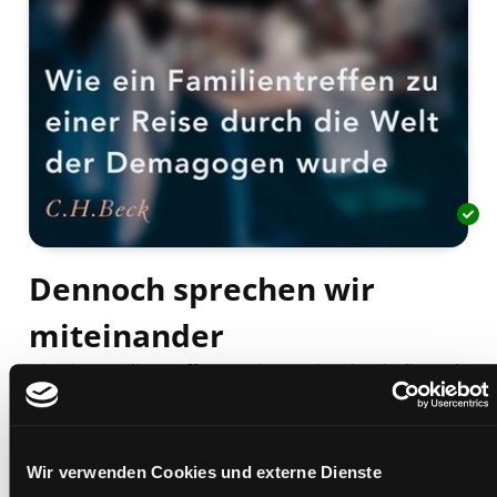
Dennoch sprechen wir
miteinander
wie ein Familientreffen zu einer Reise durch die Welt
der Demagogen wurde
Mediengruppe:
Sachbuch
Verfasser:
Suche nach diesem Verfasser
Lamby, Stephan (Verfasser)
Wir verwenden Cookies und externe Dienste
Beschreibung ein-/ausblenden