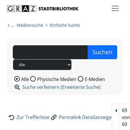
Zum Inhalt springen
Zur Detailanzeige springen
›
...
›
Mediensuche
Einfache Suche
Wählen Sie die Medienart nach der Sie suchen wollen
Alle
Physische Medien
E-Medien
Suche verfeinern (Erweiterte Suche)
69
Vorhe
Zur Trefferliste
Permalink Detailanzeige
vo
69