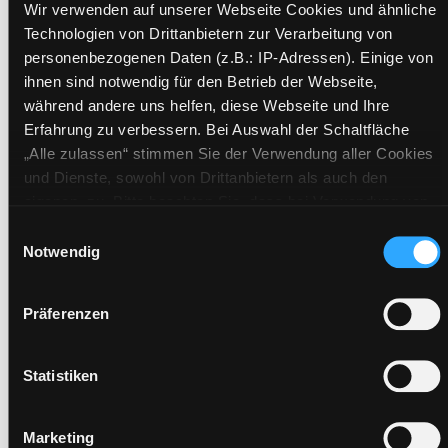
Wir verwenden auf unserer Webseite Cookies und ähnliche
Technologien von Drittanbietern zur Verarbeitung von
Mehr Informationen ein-/ausblenden
personenbezogenen Daten (z.B.: IP-Adressen). Einige von
ihnen sind notwendig für den Betrieb der Webseite,
während andere uns helfen, diese Webseite und Ihre
Erfahrung zu verbessern. Bei Auswahl der Schaltfläche
Exemplare
„Alle zulassen“ stimmen Sie der Verwendung aller Cookies
und Dienste, sowohl von Drittanbietern als auch den
Zweigstelle:
Nord - Geidorf
eigenen, zu. Bitte beachten Sie, dass bei Verwendung von
Signatur:
GS.QAW LAM
Diensten und Setzen von Cookies von Drittanbietern, eine
Einwilligungsauswahl
Standort 2:
Ausleihe
Verarbeitung in unsicheren Drittländern (Länder außerhalb
Notwendig
Status:
Verfügbar
des EWR ohne adäquates Datenschutzniveau) stattfinden
Vorbestellungen:
0
kann. In diesem Zusammenhang können aktuell Risiken für
Präferenzen
Betroffene nicht vollständig ausgeschlossen werden. Eine
Mediengruppe:
Sachbuch
Verarbeitung durch solche Cookies oder Dienste erfolgt nur,
Frist:
wenn Sie die jeweilige Einwilligung erteilen („Auswahl
Statistiken
Barcode:
2508SB00882
erlauben“) oder auf die Schaltfläche „Alle zulassen“ klicken.
Standort 3:
Unter dem Punkt „Details zeigen“ finden Sie Erklärungen zu
Marketing
den verschiedenen Kategorien von Cookies und ähnlichen