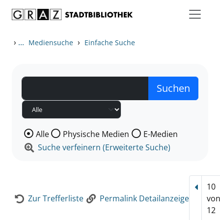
Zum Inhalt springen
Zur Detailanzeige springen
›
...
›
Mediensuche
Einfache Suche
Wählen Sie die Medienart nach der Sie suchen wollen
Alle
Physische Medien
E-Medien
Suche verfeinern (Erweiterte Suche)
10
Vorhe
Zur Trefferliste
Permalink Detailanzeige
vo
12