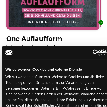
One Auflaufform
50+ vegetarische Gerichte für alle, die es schnell und
gesund lieben! ; [in den Ofen - fertig - lecker!]
Mediengruppe:
Sachbuch
Verfasser:
Suche nach diesem Verfasser
Volk, Lisa
;
Volk, Andreas
Wir verwenden Cookies und externe Dienste
Beschreibung ein-/ausblenden
Wir verwenden auf unserer Webseite Cookies und ähnliche
Technologien von Drittanbietern zur Verarbeitung von
Mehr Informationen ein-/ausblenden
personenbezogenen Daten (z.B.: IP-Adressen). Einige von i
sind notwendig für den Betrieb der Webseite, während ander
uns helfen, diese Webseite und Ihre Erfahrung zu verbessern
Bei Auswahl der Schaltfläche „Alle zulassen“ stimmen Sie de