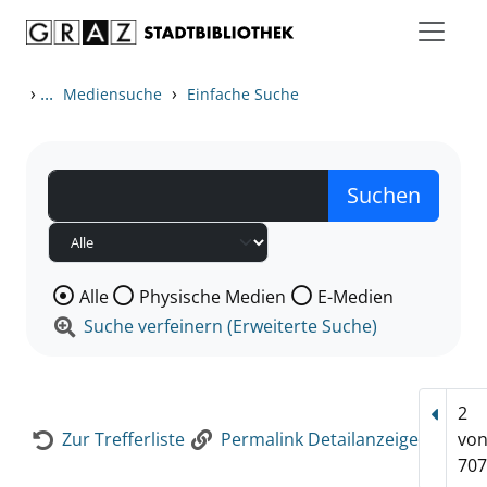
Zum Inhalt springen
Zur Detailanzeige springen
›
...
›
Mediensuche
Einfache Suche
Wählen Sie die Medienart nach der Sie suchen wollen
Alle
Physische Medien
E-Medien
Suche verfeinern (Erweiterte Suche)
2
Vorhe
Zur Trefferliste
Permalink Detailanzeige
vo
707