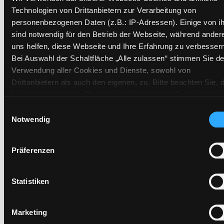
Vorbestellungen:
0
Technologien von Drittanbietern zur Verarbeitung von
personenbezogenen Daten (z.B.: IP-Adressen). Einige von i
Mediengruppe:
Zeitschriften
sind notwendig für den Betrieb der Webseite, während ander
Frist:
uns helfen, diese Webseite und Ihre Erfahrung zu verbessern
Barcode:
1105Z052001
Bei Auswahl der Schaltfläche „Alle zulassen“ stimmen Sie de
Standort 3:
Verwendung aller Cookies und Dienste, sowohl von
Drittanbietern als auch den eigenen, zu. Bitte beachten Sie, 
bei Verwendung von Diensten und Setzen von Cookies von
Vorbestellen
Drittanbietern, eine Verarbeitung in unsicheren Drittländern
Einwilligungsauswahl
(Länder außerhalb des EWR ohne adäquates
Notwendig
Medium auf die Postliste setzen
Datenschutzniveau) stattfinden kann. In diesem Zusammen
können aktuell Risiken für Betroffene nicht vollständig
Präferenzen
ausgeschlossen werden. Eine Verarbeitung durch solche
Cookies oder Dienste erfolgt nur, wenn Sie die jeweilige
Einwilligung erteilen („Auswahl erlauben“) oder auf die
Statistiken
Schaltfläche „Alle zulassen“ klicken. Unter dem Punkt „Detai
zeigen“ finden Sie Erklärungen zu den verschiedenen Katego
Hotline (Mo-Fr 9 bis 17 Uhr): 0316 872-
Marketing
von Cookies und ähnlichen Technologien. Selbstverständlich
800