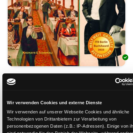
Monsieur Orient-Express
wie es Georges Nagelmackers gelang, Welten zu
verbinden
Mediengruppe:
Sachbuch
Wir verwenden Cookies und externe Dienste
Verfasser:
Suche nach diesem Verfasser
Rekel, Gerhard J.
Wir verwenden auf unserer Webseite Cookies und ähnliche
Technologien von Drittanbietern zur Verarbeitung von
Beschreibung ein-/ausblenden
personenbezogenen Daten (z.B.: IP-Adressen). Einige von i