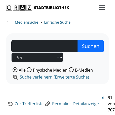
Zum Inhalt springen
Zur Detailanzeige springen
›
...
›
Mediensuche
Einfache Suche
Wählen Sie die Medienart nach der Sie suchen wollen
Alle
Physische Medien
E-Medien
Suche verfeinern (Erweiterte Suche)
91
Vorhe
Zur Trefferliste
Permalink Detailanzeige
vo
707