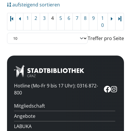
aufsteigend sortieren
1
2
3
4
5
6
7
8
9
1
Letz
0
Treffer pro Seite
Hotline (Mo-Fr 9 bis 17 Uhr): 0316 872-
800
Mitgliedschaft
Angebote
LABUKA