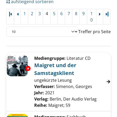
aufsteigend sortieren
1
2
3
4
5
6
7
8
9
1
Letz
0
Treffer pro Seite
Suchergebnis
Zu den Suchfiltern springen
Mediengruppe:
Literatur CD
Maigret und der
Exemplar-Details von Maigret und der Samsta
Samstagsklient
ungekürzte Lesung
Verfasser:
Simenon, Georges
Suche nach 
Jahr:
2021
Verlag:
Berlin, Der Audio Verlag
Reihe:
Maigret; 59