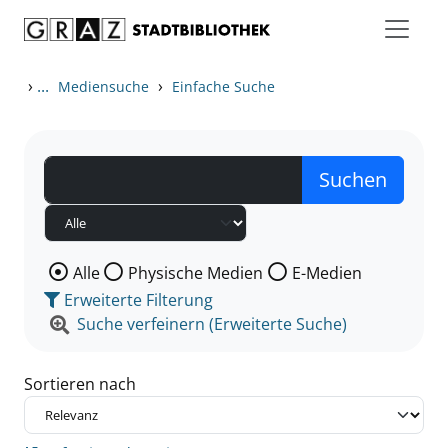
Zum Inhalt springen
Zu den Suchfiltern springen
Zur Trefferliste springen
›
...
›
Mediensuche
Einfache Suche
Wählen Sie die Medienart nach der Sie suchen wollen
Alle
Physische Medien
E-Medien
Erweiterte Filterung
Suche verfeinern (Erweiterte Suche)
Sortieren nach