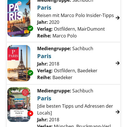
Mediengruppe:
Sachbuch
Paris
Reisen mit Marco Polo Insider-Tipps
Suche nach diesem Verfasser
Jahr:
2020
Exemplar-Details von Paris anzeigen
Verlag:
Ostfildern, MairDumont
Reihe:
Marco Polo
Mediengruppe:
Sachbuch
Paris
Suche nach diesem Verfasser
Jahr:
2018
Verlag:
Ostfildern, Baedeker
Exemplar-Details von Paris anzeigen
Reihe:
Baedeker
Mediengruppe:
Sachbuch
Paris
[die besten Tipps und Adressen der
Locals]
Exemplar-Details von Paris anzeigen
Suche nach diesem Verfasser
Jahr:
2018
Verlag:
München, Bruckmann-Verl.