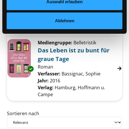
Stadt der Flaneure und
Auswahl erlauben
Exemplar-Details von Paris abseits der Pfade
Revolutionäre
Verfasser:
Renöckl, Georg
Suche nach die
Ablehnen
Jahr:
2016
Verlag:
Wien, Braumüller
Reihe:
1, Abseits der Pfade
Mediengruppe:
Belletristik
Das Leben ist zu bunt für
graue Tage
Roman
Exemplar-Details von Das Leben ist zu bunt 
Verfasser:
Bassignac, Sophie
Suche nach d
Jahr:
2016
Verlag:
Hamburg, Hoffmann u.
Campe
Zu den Suchfiltern springen
Sortieren nach