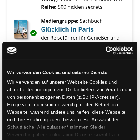
Reihe:
500 hidden secrets
Mediengruppe:
Sachbuch
Glücklich in Paris
Exemplar-Details von Glücklich in Paris anzei
der Reiseführer für Genießer und
Entdecker
Verfasser:
Roos, Tanja
;
Roos,
Christian
Suche nach diesem Verfasser
Jahr:
2019
Wir verwenden Cookies und externe Dienste
Verlag:
Berlin, Nectar und Pulse
Reihe:
Süddeutsche Zeitung Edition
Wir verwenden auf unserer Webseite Cookies und
ähnliche Technologien von Drittanbietern zur Verarbeitung
Mediengruppe:
Sachbuch
von personenbezogenen Daten (z.B.: IP-Adressen).
Was ziehe ich heute an?
Einige von ihnen sind notwendig für den Betrieb der
Webseite, während andere uns helfen, diese Webseite
Verfasser:
Fressange, Ines de la
;
Exemplar-Details von Was ziehe ich heute an
und Ihre Erfahrung zu verbessern. Bei Auswahl der
Gachet, Sophie
Suche nach diesem Verfas
Schaltfläche „Alle zulassen“ stimmen Sie der
Jahr:
2017
Verwendung aller Cookies und Dienste, sowohl von
Verlag:
München, Knesebeck