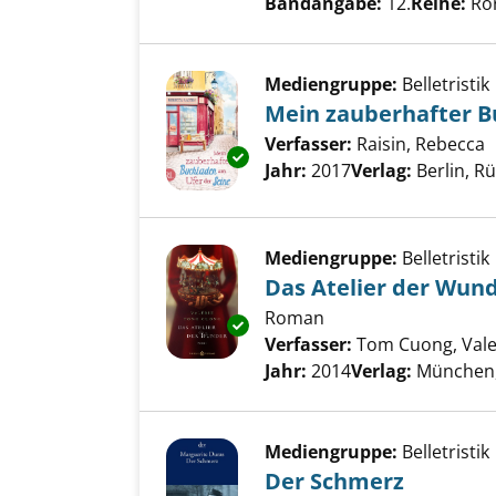
Bandangabe:
12.
Reihe:
Ror
Mediengruppe:
Belletristik
Mein zauberhafter B
Verfasser:
Raisin, Rebecca
S
Exemplar-Details von Mein zau
Jahr:
2017
Verlag:
Berlin, R
Mediengruppe:
Belletristik
Das Atelier der Wun
Roman
Exemplar-Details von Das Atel
Verfasser:
Tom Cuong, Vale
Jahr:
2014
Verlag:
München, 
Mediengruppe:
Belletristik
Der Schmerz