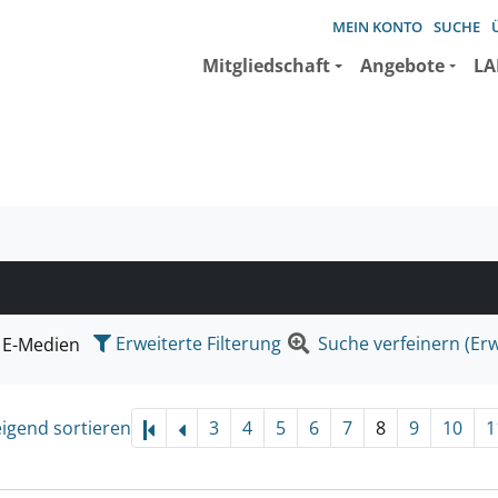
MEIN KONTO
SUCHE
Mitgliedschaft
Angebote
LA
e suchen wollen.
Erweiterte Filterung
Suche verfeinern (Erw
E-Medien
eigend sortieren
3
4
5
6
7
8
9
10
1