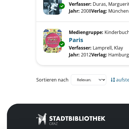
Verfasser:
Duras, Margueri
Exemplar-Details von Der Sch
Jahr:
2008
Verlag:
München 
Mediengruppe:
Kinderbuc
Paris
Exemplar-Details von Paris an
Verfasser:
Lamprell, Klay
Su
Jahr:
2012
Verlag:
Hamburg,
Zu den Suchfiltern springen
Sortieren nach
aufst