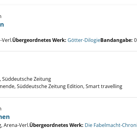
h
en
d und Schatten anzeigen
er
-Verl.
Übergeordnetes Werk:
Götter-Dilogie
Bandangabe:
0
zeigen
er
 Süddeutsche Zeitung
ende, Süddeutsche Zeitung Edition, Smart travelling
h
hen
mmende Zeichen anzeigen
er
 Arena-Verl.
Übergeordnetes Werk:
Die Fabelmacht-Chron