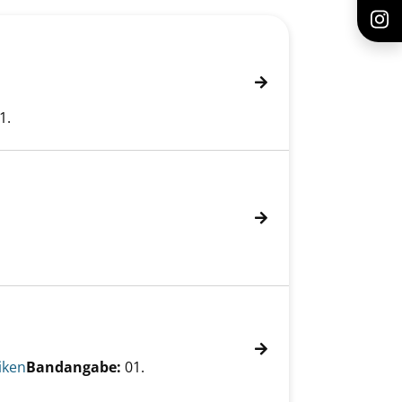
1.
iken
Bandangabe:
01.