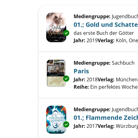
Suchergebnis
Zu den Suchfiltern springen
Mediengruppe:
Jugendbuc
01.; Gold und Schatt
das erste Buch der Götter
Exemplar-Details von 01.; Gol
Suche nach diesem Verfass
Jahr:
2019
Verlag:
Köln, One
Mediengruppe:
Sachbuch
Paris
Exemplar-Details von Paris an
Suche nach diesem Verfass
Jahr:
2018
Verlag:
München,
Reihe:
Ein perfektes Wochen
Mediengruppe:
Jugendbuc
01.; Flammende Zeic
Exemplar-Details von 01.; Fla
Suche nach diesem Verfass
Jahr:
2017
Verlag:
Würzburg,