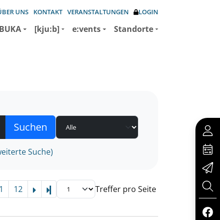
ÜBER UNS
KONTAKT
VERANSTALTUNGEN
LOGIN
BUKA
[kju:b]
e:vents
Standorte
eiterte Suche)
1
12
Treffer pro Seite
Letzte Seite