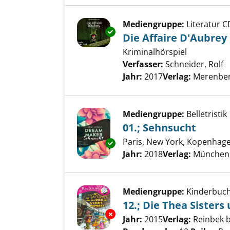
Mediengruppe:
Literatur C
Exemplar-Details von Die Affai
Die Affaire D'Aubrey
Kriminalhörspiel
Verfasser:
Schneider, Rolf
S
Jahr:
2017
Verlag:
Merenber
Mediengruppe:
Belletristik
01.; Sehnsucht
Paris, New York, Kopenhag
Exemplar-Details von 01.; Seh
Suche nach diesem Verfass
Jahr:
2018
Verlag:
München, 
Mediengruppe:
Kinderbuc
12.; Die Thea Sisters
Exemplar-Details von 12.; Die 
Suche nach diesem Verfass
Jahr:
2015
Verlag:
Reinbek 