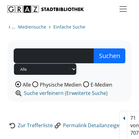
Zum Inhalt springen
Zur Detailanzeige springen
›
...
›
Mediensuche
Einfache Suche
Wählen Sie die Medienart nach der Sie suchen wollen
Alle
Physische Medien
E-Medien
Suche verfeinern (Erweiterte Suche)
71
Vorhe
Zur Trefferliste
Permalink Detailanzeige
vo
707