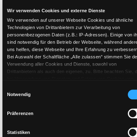
Exemplare
Wir verwenden Cookies und externe Dienste
Zweigstelle:
Nord - Geidorf
Wir verwenden auf unserer Webseite Cookies und ähnliche
Signatur:
DR.JF LIC
Technologien von Drittanbietern zur Verarbeitung von
Standort 2:
Ausleihe
personenbezogenen Daten (z.B.: IP-Adressen). Einige von i
sind notwendig für den Betrieb der Webseite, während ander
Status:
Verfügbar
uns helfen, diese Webseite und Ihre Erfahrung zu verbessern
Vorbestellungen:
0
Bei Auswahl der Schaltfläche „Alle zulassen“ stimmen Sie de
Mediengruppe:
Jugendbuch
Verwendung aller Cookies und Dienste, sowohl von
Frist:
Drittanbietern als auch den eigenen, zu. Bitte beachten Sie, 
Barcode:
1908SB02656
bei Verwendung von Diensten und Setzen von Cookies von
Drittanbietern, eine Verarbeitung in unsicheren Drittländern
Standort 3:
Einwilligungsauswahl
(Länder außerhalb des EWR ohne adäquates
Notwendig
Datenschutzniveau) stattfinden kann. In diesem Zusammen
können aktuell Risiken für Betroffene nicht vollständig
Präferenzen
ausgeschlossen werden. Eine Verarbeitung durch solche
Zweigstelle:
West - Eggenberg
Cookies oder Dienste erfolgt nur, wenn Sie die jeweilige
Signatur:
DR.JF LIC
Einwilligung erteilen („Auswahl erlauben“) oder auf die
Statistiken
Standort 2:
Ausleihe