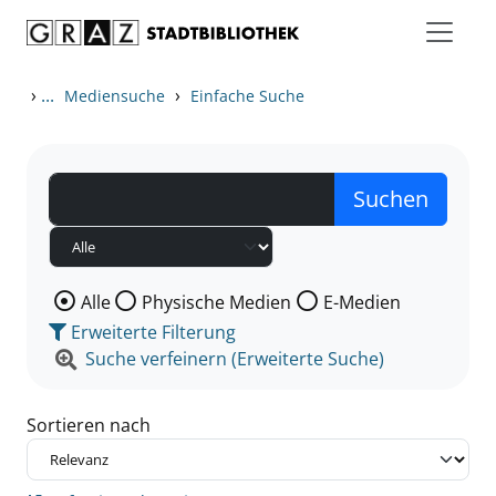
Zum Inhalt springen
Zu den Suchfiltern springen
Zur Trefferliste springen
›
...
›
Mediensuche
Einfache Suche
Wählen Sie die Medienart nach der Sie suchen wollen
Alle
Physische Medien
E-Medien
Erweiterte Filterung
Suche verfeinern (Erweiterte Suche)
Sortieren nach