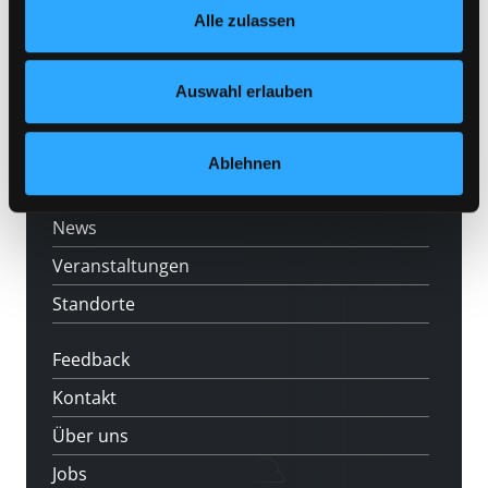
Hotline (Mo-Fr 9 bis 17 Uhr): 0316 872-
Alle zulassen
jederzeit widerrufen und Ihre Einstellungen verändern.
800
Nähere Informationen finden Sie in unserer
Mitgliedschaft
Datenschutzerklärung
und in unserem
Impressum
.
Auswahl erlauben
Angebote
LABUKA
Ablehnen
[kju:b]
News
Veranstaltungen
Standorte
Feedback
Kontakt
Über uns
Jobs