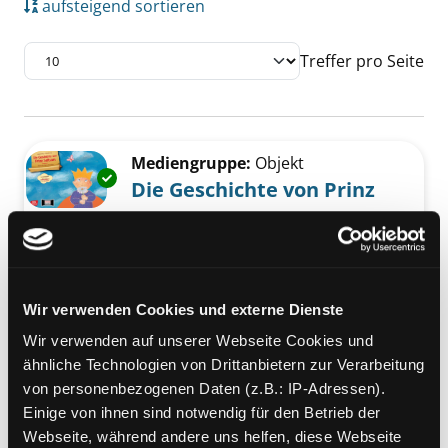
aufsteigend sortieren
Treffer pro Seite
Suchergebnis
Zu den Suchfiltern springen
Mediengruppe:
Objekt
Exemplar-Details von Die Geschichte von Pri
Die Geschichte von Prinz
Seltsam
mit Informationen zum Thema
Down-Syndrom und Inklusion
Suche nach diesem Verfasser
Jahr:
2020
Wir verwenden Cookies und externe Dienste
Verlag:
München, Don Bosco-Verl.
Reihe:
Bilderbuchgeschichten für
Wir verwenden auf unserer Webseite Cookies und
unser Erzähltheater, Entdecken -
ähnliche Technologien von Drittanbietern zur Verarbeitung
Erzählen - Begreifen
von personenbezogenen Daten (z.B.: IP-Adressen).
Einige von ihnen sind notwendig für den Betrieb der
Mediengruppe:
Kinderbuch
Webseite, während andere uns helfen, diese Webseite