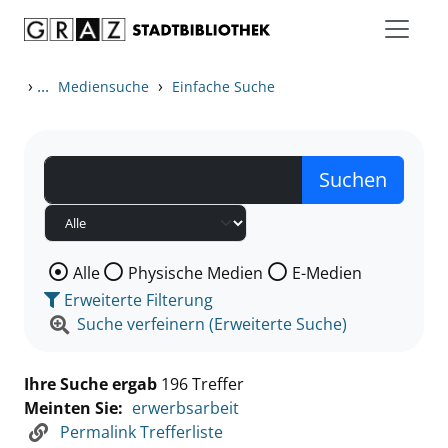
Zum Inhalt springen
Zu den Suchfiltern springen
Zur Trefferliste springen
›
...
›
Mediensuche
Einfache Suche
Wählen Sie die Medienart nach der Sie suchen wollen
Alle
Physische Medien
E-Medien
Erweiterte Filterung
Suche verfeinern (Erweiterte Suche)
Ihre Suche ergab
196 Treffer
Meinten Sie:
erwerbsarbeit
Permalink Trefferliste