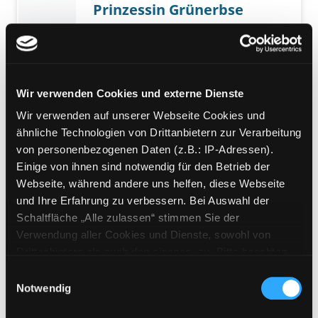
Prinzessin Grünerbse
schlägt drei Purzelbäume
auf dem Misthaufen
Verfasser:
Treiber, Jutta
Jahr:
2017
Wir verwenden Cookies und externe Dienste
Übergeordnetes Werk:
Klassensatz:
Wir verwenden auf unserer Webseite Cookies und
Prinzessin Grünerbse schlägt drei
ähnliche Technologien von Drittanbietern zur Verarbeitung
Purzelbäume auf dem Misthaufen
von personenbezogenen Daten (z.B.: IP-Adressen).
Einige von ihnen sind notwendig für den Betrieb der
Mediengruppe:
Kinderbuch
Webseite, während andere uns helfen, diese Webseite
Prinzessin Grünerbse
und Ihre Erfahrung zu verbessern. Bei Auswahl der
schlägt drei Purzelbäume
Schaltfläche „Alle zulassen“ stimmen Sie der
auf dem Misthaufen
Verwendung aller Cookies und Dienste, sowohl von
Verfasser:
Treiber, Jutta
Drittanbietern als auch den eigenen, zu. Bitte beachten
Jahr:
2017
Sie, dass bei Verwendung von Diensten und Setzen von
Einwilligungsauswahl
Übergeordnetes Werk:
Klassensatz:
Cookies von Drittanbietern, eine Verarbeitung in
Notwendig
Prinzessin Grünerbse schlägt drei
unsicheren Drittländern (Länder außerhalb des EWR