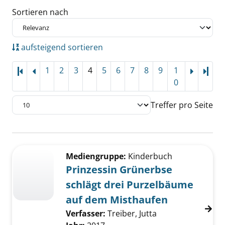
Sortieren nach
aufsteigend sortieren
1
2
3
4
5
6
7
8
9
1
Letz
0
Treffer pro Seite
Suchergebnis
Zu den Suchfiltern springen
Mediengruppe:
Kinderbuch
Prinzessin Grünerbse
schlägt drei Purzelbäume
auf dem Misthaufen
Verfasser:
Treiber, Jutta