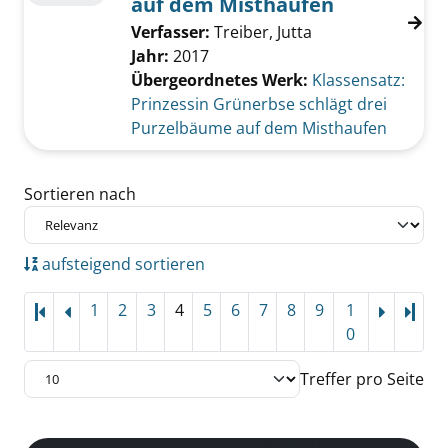
auf dem Misthaufen
Verfasser:
Treiber, Jutta
Jahr:
2017
Übergeordnetes Werk:
Klassensatz:
Prinzessin Grünerbse schlägt drei
Purzelbäume auf dem Misthaufen
Zu den Suchfiltern springen
Sortieren nach
aufsteigend sortieren
1
2
3
4
5
6
7
8
9
1
Letz
0
Treffer pro Seite