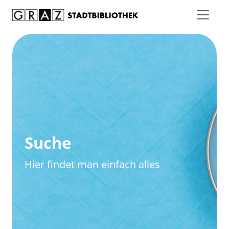
Zum Inhalt springen
Zur erweiterten Suche springen
Suche
Hier findet man einfach alles