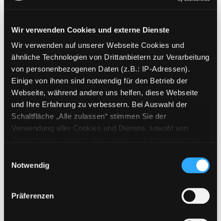
Wir verwenden Cookies und externe Dienste
Wir verwenden auf unserer Webseite Cookies und
Weitere Suchkriterien
ähnliche Technologien von Drittanbietern zur Verarbeitung
von personenbezogenen Daten (z.B.: IP-Adressen).
Erwerbungen der letzten Tage
Einige von ihnen sind notwendig für den Betrieb der
Webseite, während andere uns helfen, diese Webseite
Jahr von
und Ihre Erfahrung zu verbessern. Bei Auswahl der
Schaltfläche „Alle zulassen“ stimmen Sie der
Medien anzeigen, die nach dem Jahr veröffentlicht wu
Medien anzeigen, die vor dem Jahr
Jahr bis
Verwendung aller Cookies und Dienste, sowohl von
Medienart
Drittanbietern als auch den eigenen, zu. Bitte beachten
Sie, dass bei Verwendung von Diensten und Setzen von
Physische Medien
Einwilligungsauswahl
Cookies von Drittanbietern, eine Verarbeitung in
Notwendig
E-Medien
unsicheren Drittländern (Länder außerhalb des EWR
Alle
ohne adäquates Datenschutzniveau) stattfinden kann. In
Präferenzen
diesem Zusammenhang können aktuell Risiken für
Mediengruppe
Betroffene nicht vollständig ausgeschlossen werden.