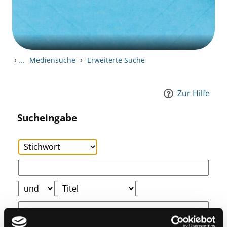
›
...
›
Mediensuche
Erweiterte Suche
Zur Hilfe
Sucheingabe