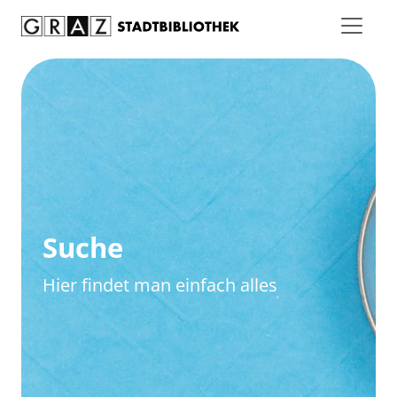
Zum Inhalt springen
Zur erweiterten Suche springen
Suche
Hier findet man einfach alles