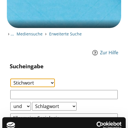
›
...
›
Mediensuche
Erweiterte Suche
Zur Hilfe
Sucheingabe