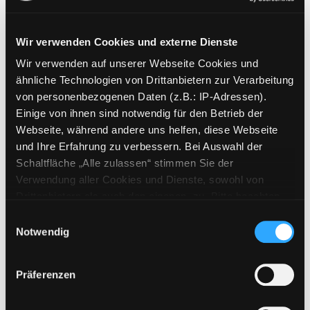
Wir verwenden Cookies und externe Dienste
Wir verwenden auf unserer Webseite Cookies und
Weitere Suchkriterien
ähnliche Technologien von Drittanbietern zur Verarbeitung
von personenbezogenen Daten (z.B.: IP-Adressen).
Erwerbungen der letzten Tage
Einige von ihnen sind notwendig für den Betrieb der
Webseite, während andere uns helfen, diese Webseite
Jahr von
und Ihre Erfahrung zu verbessern. Bei Auswahl der
Schaltfläche „Alle zulassen“ stimmen Sie der
Medien anzeigen, die nach dem Jahr veröffentlicht wu
Medien anzeigen, die vor dem Jahr
Jahr bis
Verwendung aller Cookies und Dienste, sowohl von
Medienart
Drittanbietern als auch den eigenen, zu. Bitte beachten
Sie, dass bei Verwendung von Diensten und Setzen von
Physische Medien
Einwilligungsauswahl
Cookies von Drittanbietern, eine Verarbeitung in
Notwendig
E-Medien
unsicheren Drittländern (Länder außerhalb des EWR
Alle
ohne adäquates Datenschutzniveau) stattfinden kann. In
Präferenzen
diesem Zusammenhang können aktuell Risiken für
Mediengruppe
Betroffene nicht vollständig ausgeschlossen werden.