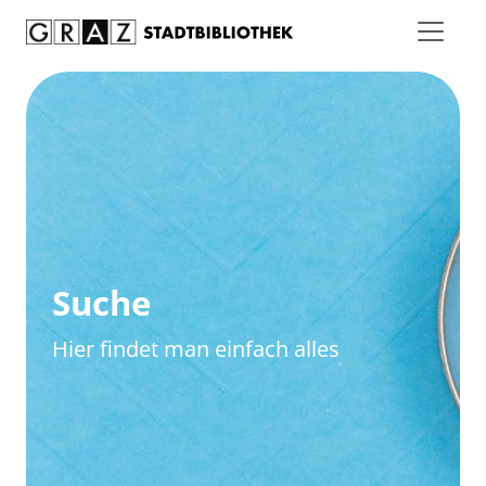
Zum Inhalt springen
Zur erweiterten Suche springen
Suche
Hier findet man einfach alles