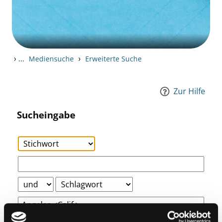
›
...
›
Mediensuche
Erweiterte Suche
Zur Hilfe
Sucheingabe