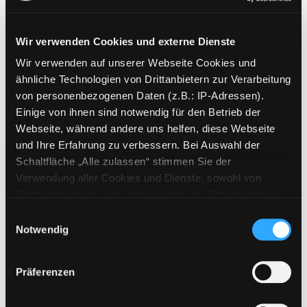
Wir verwenden Cookies und externe Dienste
Wir verwenden auf unserer Webseite Cookies und
Weitere Suchkriterien
ähnliche Technologien von Drittanbietern zur Verarbeitung
von personenbezogenen Daten (z.B.: IP-Adressen).
Erwerbungen der letzten Tage
Einige von ihnen sind notwendig für den Betrieb der
Webseite, während andere uns helfen, diese Webseite
Jahr von
und Ihre Erfahrung zu verbessern. Bei Auswahl der
Schaltfläche „Alle zulassen“ stimmen Sie der
Medien anzeigen, die nach dem Jahr veröffentlicht wu
Medien anzeigen, die vor dem Jahr
Jahr bis
Verwendung aller Cookies und Dienste, sowohl von
Medienart
Drittanbietern als auch den eigenen, zu. Bitte beachten
Sie, dass bei Verwendung von Diensten und Setzen von
Physische Medien
Einwilligungsauswahl
Cookies von Drittanbietern, eine Verarbeitung in
Notwendig
E-Medien
unsicheren Drittländern (Länder außerhalb des EWR
Alle
ohne adäquates Datenschutzniveau) stattfinden kann. In
Präferenzen
diesem Zusammenhang können aktuell Risiken für
Mediengruppe
Betroffene nicht vollständig ausgeschlossen werden.