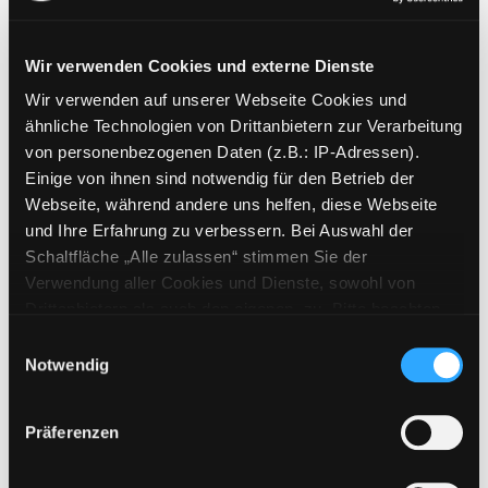
Wir verwenden Cookies und externe Dienste
Wir verwenden auf unserer Webseite Cookies und
Weitere Suchkriterien
ähnliche Technologien von Drittanbietern zur Verarbeitung
von personenbezogenen Daten (z.B.: IP-Adressen).
Erwerbungen der letzten Tage
Einige von ihnen sind notwendig für den Betrieb der
Webseite, während andere uns helfen, diese Webseite
Jahr von
und Ihre Erfahrung zu verbessern. Bei Auswahl der
Schaltfläche „Alle zulassen“ stimmen Sie der
Medien anzeigen, die nach dem Jahr veröffentlicht wu
Medien anzeigen, die vor dem Jahr
Jahr bis
Verwendung aller Cookies und Dienste, sowohl von
Medienart
Drittanbietern als auch den eigenen, zu. Bitte beachten
Sie, dass bei Verwendung von Diensten und Setzen von
Physische Medien
Einwilligungsauswahl
Cookies von Drittanbietern, eine Verarbeitung in
Notwendig
E-Medien
unsicheren Drittländern (Länder außerhalb des EWR
Alle
ohne adäquates Datenschutzniveau) stattfinden kann. In
Präferenzen
diesem Zusammenhang können aktuell Risiken für
Mediengruppe
Betroffene nicht vollständig ausgeschlossen werden.