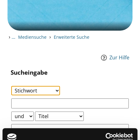
›
...
›
Mediensuche
Erweiterte Suche
Zur Hilfe
Sucheingabe