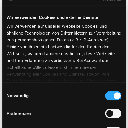
Wir verwenden Cookies und externe Dienste
Wir verwenden auf unserer Webseite Cookies und
Weitere Suchkriterien
ähnliche Technologien von Drittanbietern zur Verarbeitung
von personenbezogenen Daten (z.B.: IP-Adressen).
Erwerbungen der letzten Tage
Einige von ihnen sind notwendig für den Betrieb der
Webseite, während andere uns helfen, diese Webseite
Jahr von
und Ihre Erfahrung zu verbessern. Bei Auswahl der
Schaltfläche „Alle zulassen“ stimmen Sie der
Medien anzeigen, die nach dem Jahr veröffentlicht wu
Medien anzeigen, die vor dem Jahr
Jahr bis
Verwendung aller Cookies und Dienste, sowohl von
Medienart
Drittanbietern als auch den eigenen, zu. Bitte beachten
Sie, dass bei Verwendung von Diensten und Setzen von
Physische Medien
Einwilligungsauswahl
Cookies von Drittanbietern, eine Verarbeitung in
Notwendig
E-Medien
unsicheren Drittländern (Länder außerhalb des EWR
Alle
ohne adäquates Datenschutzniveau) stattfinden kann. In
Präferenzen
diesem Zusammenhang können aktuell Risiken für
Mediengruppe
Betroffene nicht vollständig ausgeschlossen werden.