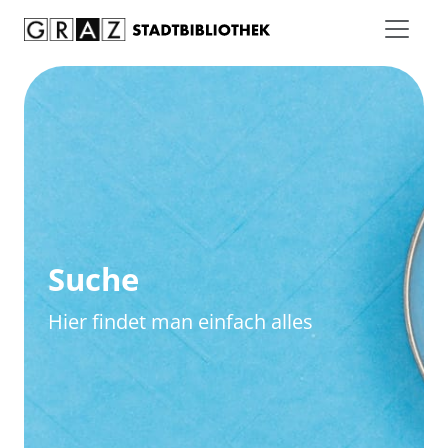
Zum Inhalt springen
Zur erweiterten Suche springen
Suche
Hier findet man einfach alles