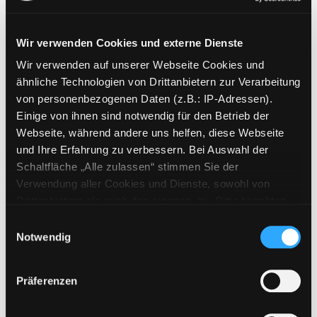
Wir verwenden Cookies und externe Dienste
Wir verwenden auf unserer Webseite Cookies und
Weitere Suchkriterien
ähnliche Technologien von Drittanbietern zur Verarbeitung
von personenbezogenen Daten (z.B.: IP-Adressen).
Erwerbungen der letzten Tage
Einige von ihnen sind notwendig für den Betrieb der
Webseite, während andere uns helfen, diese Webseite
Jahr von
und Ihre Erfahrung zu verbessern. Bei Auswahl der
Schaltfläche „Alle zulassen“ stimmen Sie der
Medien anzeigen, die nach dem Jahr veröffentlicht wu
Medien anzeigen, die vor dem Jahr
Jahr bis
Verwendung aller Cookies und Dienste, sowohl von
Medienart
Drittanbietern als auch den eigenen, zu. Bitte beachten
Sie, dass bei Verwendung von Diensten und Setzen von
Physische Medien
Einwilligungsauswahl
Cookies von Drittanbietern, eine Verarbeitung in
Notwendig
E-Medien
unsicheren Drittländern (Länder außerhalb des EWR
Alle
ohne adäquates Datenschutzniveau) stattfinden kann. In
Präferenzen
diesem Zusammenhang können aktuell Risiken für
Mediengruppe
Betroffene nicht vollständig ausgeschlossen werden.