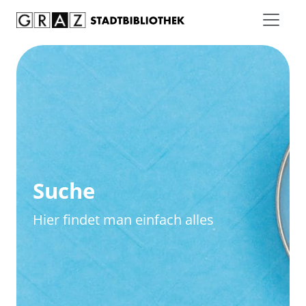
Zum Inhalt springen
Zur erweiterten Suche springen
Suche
Hier findet man einfach alles