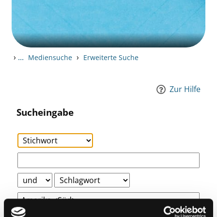
›
...
›
Mediensuche
Erweiterte Suche
Zur Hilfe
Sucheingabe