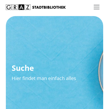
Zum Inhalt springen
Zur erweiterten Suche springen
Suche
Hier findet man einfach alles