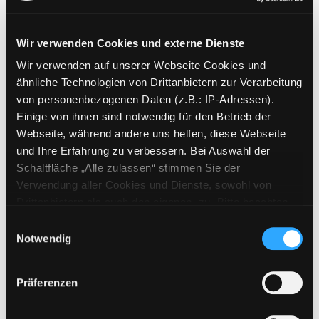
Wir verwenden Cookies und externe Dienste
Wir verwenden auf unserer Webseite Cookies und
Weitere Suchkriterien
ähnliche Technologien von Drittanbietern zur Verarbeitung
von personenbezogenen Daten (z.B.: IP-Adressen).
Erwerbungen der letzten Tage
Einige von ihnen sind notwendig für den Betrieb der
Webseite, während andere uns helfen, diese Webseite
Jahr von
und Ihre Erfahrung zu verbessern. Bei Auswahl der
Schaltfläche „Alle zulassen“ stimmen Sie der
Medien anzeigen, die nach dem Jahr veröffentlicht wu
Medien anzeigen, die vor dem Jahr
Jahr bis
Verwendung aller Cookies und Dienste, sowohl von
Medienart
Drittanbietern als auch den eigenen, zu. Bitte beachten
Sie, dass bei Verwendung von Diensten und Setzen von
Physische Medien
Einwilligungsauswahl
Cookies von Drittanbietern, eine Verarbeitung in
Notwendig
E-Medien
unsicheren Drittländern (Länder außerhalb des EWR
Alle
ohne adäquates Datenschutzniveau) stattfinden kann. In
Präferenzen
diesem Zusammenhang können aktuell Risiken für
Mediengruppe
Betroffene nicht vollständig ausgeschlossen werden.