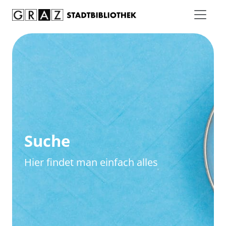
Zum Inhalt springen
Zur erweiterten Suche springen
Suche
Hier findet man einfach alles