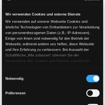
Wir verwenden Cookies und externe Dienste
Wir verwenden auf unserer Webseite Cookies und
Weitere Suchkriterien
ähnliche Technologien von Drittanbietern zur Verarbeitung
von personenbezogenen Daten (z.B.: IP-Adressen).
Erwerbungen der letzten Tage
Einige von ihnen sind notwendig für den Betrieb der
Webseite, während andere uns helfen, diese Webseite
Jahr von
und Ihre Erfahrung zu verbessern. Bei Auswahl der
Schaltfläche „Alle zulassen“ stimmen Sie der
Medien anzeigen, die nach dem Jahr veröffentlicht wu
Medien anzeigen, die vor dem Jahr
Jahr bis
Verwendung aller Cookies und Dienste, sowohl von
Medienart
Drittanbietern als auch den eigenen, zu. Bitte beachten
Sie, dass bei Verwendung von Diensten und Setzen von
Physische Medien
Einwilligungsauswahl
Cookies von Drittanbietern, eine Verarbeitung in
Notwendig
E-Medien
unsicheren Drittländern (Länder außerhalb des EWR
Alle
ohne adäquates Datenschutzniveau) stattfinden kann. In
Präferenzen
diesem Zusammenhang können aktuell Risiken für
Mediengruppe
Betroffene nicht vollständig ausgeschlossen werden.