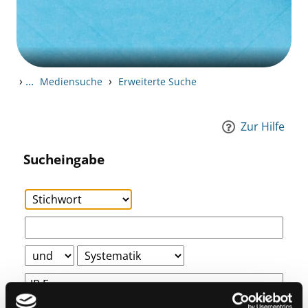
›
...
›
Mediensuche
Erweiterte Suche
Zur Hilfe
Sucheingabe