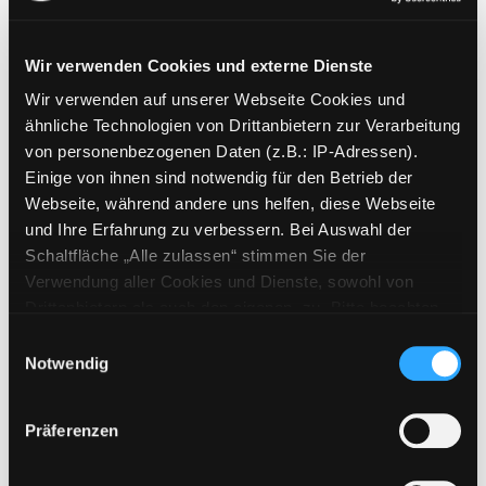
Wir verwenden Cookies und externe Dienste
Wir verwenden auf unserer Webseite Cookies und
Weitere Suchkriterien
ähnliche Technologien von Drittanbietern zur Verarbeitung
von personenbezogenen Daten (z.B.: IP-Adressen).
Erwerbungen der letzten Tage
Einige von ihnen sind notwendig für den Betrieb der
Webseite, während andere uns helfen, diese Webseite
Jahr von
und Ihre Erfahrung zu verbessern. Bei Auswahl der
Schaltfläche „Alle zulassen“ stimmen Sie der
Medien anzeigen, die nach dem Jahr veröffentlicht wu
Medien anzeigen, die vor dem Jahr
Jahr bis
Verwendung aller Cookies und Dienste, sowohl von
Medienart
Drittanbietern als auch den eigenen, zu. Bitte beachten
Sie, dass bei Verwendung von Diensten und Setzen von
Physische Medien
Einwilligungsauswahl
Cookies von Drittanbietern, eine Verarbeitung in
Notwendig
E-Medien
unsicheren Drittländern (Länder außerhalb des EWR
Alle
ohne adäquates Datenschutzniveau) stattfinden kann. In
Präferenzen
diesem Zusammenhang können aktuell Risiken für
Mediengruppe
Betroffene nicht vollständig ausgeschlossen werden.