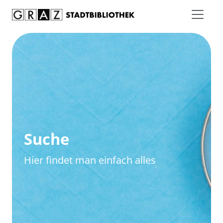
Zum Inhalt springen
Zur erweiterten Suche springen
Suche
Hier findet man einfach alles