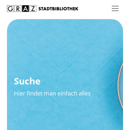
Zum Inhalt springen
Zur erweiterten Suche springen
Suche
Hier findet man einfach alles