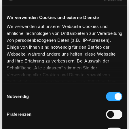
Wir verwenden Cookies und externe Dienste
Wir verwenden auf unserer Webseite Cookies und
Weitere Suchkriterien
ähnliche Technologien von Drittanbietern zur Verarbeitung
von personenbezogenen Daten (z.B.: IP-Adressen).
Erwerbungen der letzten Tage
Einige von ihnen sind notwendig für den Betrieb der
Webseite, während andere uns helfen, diese Webseite
Jahr von
und Ihre Erfahrung zu verbessern. Bei Auswahl der
Schaltfläche „Alle zulassen“ stimmen Sie der
Medien anzeigen, die nach dem Jahr veröffentlicht wu
Medien anzeigen, die vor dem Jahr
Jahr bis
Verwendung aller Cookies und Dienste, sowohl von
Medienart
Drittanbietern als auch den eigenen, zu. Bitte beachten
Sie, dass bei Verwendung von Diensten und Setzen von
Physische Medien
Einwilligungsauswahl
Cookies von Drittanbietern, eine Verarbeitung in
Notwendig
E-Medien
unsicheren Drittländern (Länder außerhalb des EWR
Alle
ohne adäquates Datenschutzniveau) stattfinden kann. In
Präferenzen
diesem Zusammenhang können aktuell Risiken für
Mediengruppe
Betroffene nicht vollständig ausgeschlossen werden.