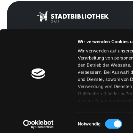
Wir verwenden Cookies u
Mitgliedschaft
Feedback
Wir verwenden auf unserer
Angebote
Kontakt
Verarbeitung von personen
LABUKA
Über uns
den Betrieb der Webseite,
verbessern. Bei Auswahl d
[kju:b]
Jobs
und Dienste, sowohl von Dr
News
Medienwunsch
Verwendung von Diensten u
Drittländern (Länder auße
Veranstaltungen
FAQs
diesem Zusammenhang könne
Standorte
Überweisungsdat
Eine Verarbeitung durch so
erteilen („Auswahl erlaube
Einwilligungsauswahl
„Details zeigen“ finden S
Notwendig
Technologien. Selbstverst