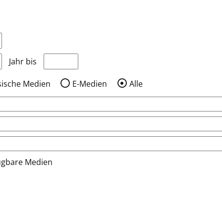
nzeigen, die nach dem Jahr veröffentlicht wurden
Medien anzeigen, die vor dem Jahr veröffentlic
Jahr bis
sische Medien
E-Medien
Alle
ügbare Medien