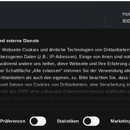
Hot
80
N
nd externe Dienste
 Webseite Cookies und ähnliche Technologien von Drittanbieter
und
bezogenen Daten (z.B.: IP-Adressen). Einige von ihnen sind not
j
 während andere uns helfen, diese Webseite und Ihre Erfahrung 
er Schaltfläche „Alle zulassen“ stimmen Sie der Verwendung all
ittanbietern als auch den eigenen, zu. Bitte beachten Sie, dass 
nd Setzen von Cookies von Drittanbietern, eine Verarbeitung i
rhalb des EWR ohne adäquates Datenschutzniveau) stattfinden k
n aktuell Risiken für Betroffene nicht vollständig ausgeschl
en
lche Cookies oder Dienste erfolgt nur, wenn Sie die jeweilige Ein
n“) oder auf die Schaltfläche „Alle zulassen“ klicken. Unter dem
ie Erklärungen zu den verschiedenen Kategorien von Cookies und
Präferenzen
Statistiken
Marketin
ändlich können Sie über unsere „Cookie-Einstellungen“ unter dem