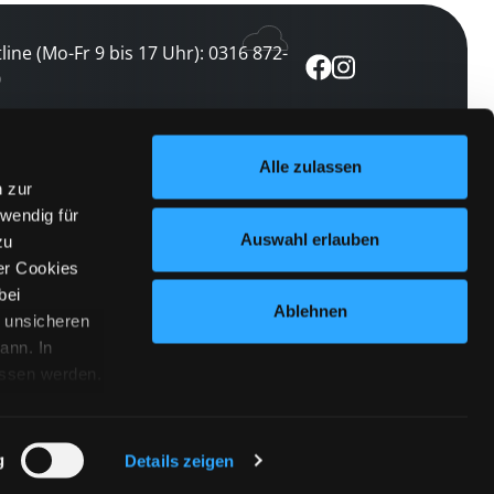
line (Mo-Fr 9 bis 17 Uhr): 0316 872-
0
ewsletter abonnieren
Alle zulassen
n zur
 keine Veranstaltung verpassen
wendig für
etzt abonnieren
Auswahl erlauben
zu
er Cookies
bei
Ablehnen
n unsicheren
ann. In
ossen werden.
Cookies
|
Impressum
|
Datenschutz
willigung
anmelden
 Punkt
 ähnlichen
g
Details zeigen
 Button links