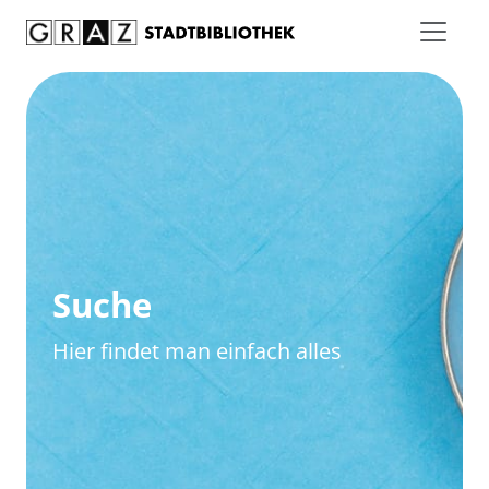
Zum Inhalt springen
Zur erweiterten Suche springen
Suche
Hier findet man einfach alles