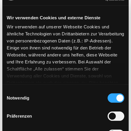
Wir verwenden Cookies und externe Dienste
Wir verwenden auf unserer Webseite Cookies und
Weitere Suchkriterien
ähnliche Technologien von Drittanbietern zur Verarbeitung
von personenbezogenen Daten (z.B.: IP-Adressen).
Erwerbungen der letzten Tage
Einige von ihnen sind notwendig für den Betrieb der
Webseite, während andere uns helfen, diese Webseite
Jahr von
und Ihre Erfahrung zu verbessern. Bei Auswahl der
Schaltfläche „Alle zulassen“ stimmen Sie der
Medien anzeigen, die nach dem Jahr veröffentlicht wu
Medien anzeigen, die vor dem Jahr
Jahr bis
Verwendung aller Cookies und Dienste, sowohl von
Medienart
Drittanbietern als auch den eigenen, zu. Bitte beachten
Sie, dass bei Verwendung von Diensten und Setzen von
Physische Medien
Einwilligungsauswahl
Cookies von Drittanbietern, eine Verarbeitung in
Notwendig
E-Medien
unsicheren Drittländern (Länder außerhalb des EWR
Alle
ohne adäquates Datenschutzniveau) stattfinden kann. In
Präferenzen
diesem Zusammenhang können aktuell Risiken für
Mediengruppe
Betroffene nicht vollständig ausgeschlossen werden.