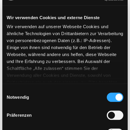
Wir verwenden Cookies und externe Dienste
Wir verwenden auf unserer Webseite Cookies und
Weitere Suchkriterien
ähnliche Technologien von Drittanbietern zur Verarbeitung
von personenbezogenen Daten (z.B.: IP-Adressen).
Erwerbungen der letzten Tage
Einige von ihnen sind notwendig für den Betrieb der
Webseite, während andere uns helfen, diese Webseite
Jahr von
und Ihre Erfahrung zu verbessern. Bei Auswahl der
Schaltfläche „Alle zulassen“ stimmen Sie der
Medien anzeigen, die nach dem Jahr veröffentlicht wu
Medien anzeigen, die vor dem Jahr
Jahr bis
Verwendung aller Cookies und Dienste, sowohl von
Medienart
Drittanbietern als auch den eigenen, zu. Bitte beachten
Sie, dass bei Verwendung von Diensten und Setzen von
Physische Medien
Einwilligungsauswahl
Cookies von Drittanbietern, eine Verarbeitung in
Notwendig
E-Medien
unsicheren Drittländern (Länder außerhalb des EWR
Alle
ohne adäquates Datenschutzniveau) stattfinden kann. In
Präferenzen
diesem Zusammenhang können aktuell Risiken für
Mediengruppe
Betroffene nicht vollständig ausgeschlossen werden.