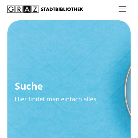
Zum Inhalt springen
Zur erweiterten Suche springen
Suche
Hier findet man einfach alles