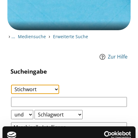
›
...
›
Mediensuche
Erweiterte Suche
Zur Hilfe
Sucheingabe