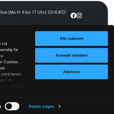
line (Mo-Fr 9 bis 17 Uhr): 0316 872-
0
ewsletter abonnieren
Alle zulassen
n zur
 keine Veranstaltung verpassen
wendig für
etzt abonnieren
Auswahl erlauben
zu
er Cookies
bei
Ablehnen
n unsicheren
ann. In
ossen werden.
Cookies
|
Impressum
|
Datenschutz
willigung
anmelden
 Punkt
 ähnlichen
g
Details zeigen
 Button links