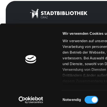
Wir verwenden Cookies u
Mitgliedschaft
Feedback
Wir verwenden auf unserer
Angebote
Kontakt
Verarbeitung von personen
LABUKA
Über uns
den Betrieb der Webseite,
verbessern. Bei Auswahl d
[kju:b]
Jobs
und Dienste, sowohl von Dr
News
Medienwunsch
Verwendung von Diensten u
Drittländern (Länder auße
Veranstaltungen
FAQs
diesem Zusammenhang könne
Standorte
Überweisungsdat
Eine Verarbeitung durch so
erteilen („Auswahl erlaube
Einwilligungsauswahl
„Details zeigen“ finden S
Notwendig
Technologien. Selbstverst