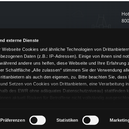
Hot
80
N
nd externe Dienste
 Webseite Cookies und ähnliche Technologien von Drittanbieter
und
bezogenen Daten (z.B.: IP-Adressen). Einige von ihnen sind not
j
 während andere uns helfen, diese Webseite und Ihre Erfahrung 
er Schaltfläche „Alle zulassen“ stimmen Sie der Verwendung all
ittanbietern als auch den eigenen, zu. Bitte beachten Sie, dass 
nd Setzen von Cookies von Drittanbietern, eine Verarbeitung i
rhalb des EWR ohne adäquates Datenschutzniveau) stattfinden k
n aktuell Risiken für Betroffene nicht vollständig ausgeschl
en
lche Cookies oder Dienste erfolgt nur, wenn Sie die jeweilige Ein
n“) oder auf die Schaltfläche „Alle zulassen“ klicken. Unter dem
ie Erklärungen zu den verschiedenen Kategorien von Cookies und
Präferenzen
Statistiken
Marketin
ändlich können Sie über unsere „Cookie-Einstellungen“ unter dem