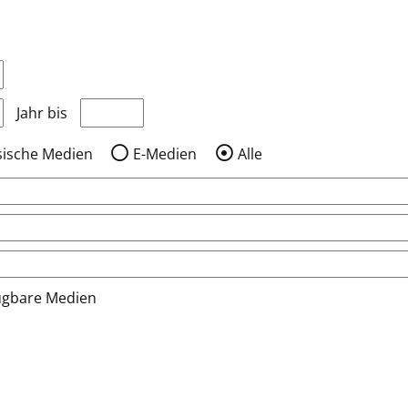
nzeigen, die nach dem Jahr veröffentlicht wurden
Medien anzeigen, die vor dem Jahr veröffentlic
Jahr bis
sische Medien
E-Medien
Alle
ügbare Medien