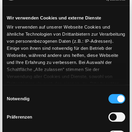
Wir verwenden Cookies und externe Dienste
Wir verwenden auf unserer Webseite Cookies und
Weitere Suchkriterien
ähnliche Technologien von Drittanbietern zur Verarbeitung
von personenbezogenen Daten (z.B.: IP-Adressen).
Erwerbungen der letzten Tage
Einige von ihnen sind notwendig für den Betrieb der
Webseite, während andere uns helfen, diese Webseite
Jahr von
und Ihre Erfahrung zu verbessern. Bei Auswahl der
Schaltfläche „Alle zulassen“ stimmen Sie der
Medien anzeigen, die nach dem Jahr veröffentlicht wu
Medien anzeigen, die vor dem Jahr
Jahr bis
Verwendung aller Cookies und Dienste, sowohl von
Medienart
Drittanbietern als auch den eigenen, zu. Bitte beachten
Sie, dass bei Verwendung von Diensten und Setzen von
Physische Medien
Einwilligungsauswahl
Cookies von Drittanbietern, eine Verarbeitung in
Notwendig
E-Medien
unsicheren Drittländern (Länder außerhalb des EWR
Alle
ohne adäquates Datenschutzniveau) stattfinden kann. In
Präferenzen
diesem Zusammenhang können aktuell Risiken für
Mediengruppe
Betroffene nicht vollständig ausgeschlossen werden.