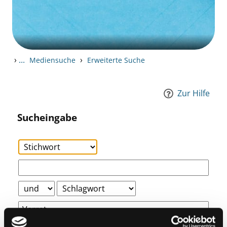
›
...
›
Mediensuche
Erweiterte Suche
Zur Hilfe
Sucheingabe