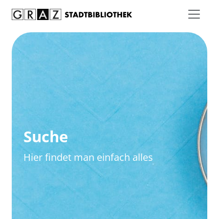
Zum Inhalt springen
Zur erweiterten Suche springen
Suche
Hier findet man einfach alles